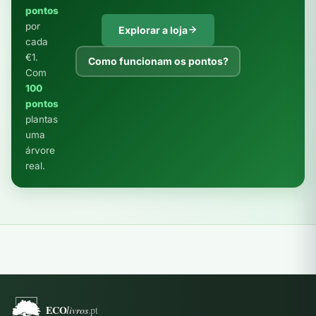
pontos
por
Explorar a loja
cada
€1.
Como funcionam os pontos?
Com
100
pontos
plantas
uma
árvore
real.