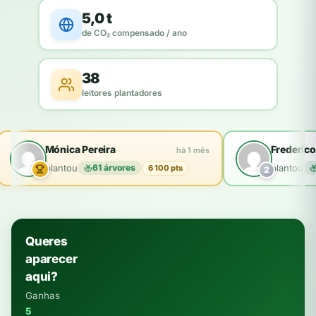
5,0 t
de CO₂ compensado / ano
38
leitores plantadores
Mónica Pereira
Frederico
há 1 mês
plantou
61 árvores
plantou
6 100 pts
2
Queres
aparecer
aqui?
Ganhas
5