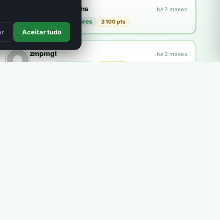
Francisco Martins
há 2 meses
plantou
21 árvores
2 100 pts
3
ar
Aceitar tudo
zmpmgt
há 2 meses
plantou
10 árvores
1 000 pts
Explorar a loja
Como funcionam os pontos?