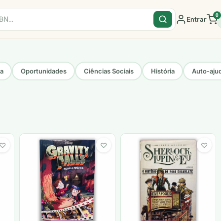
0
Entrar
sa
Oportunidades
Ciências Sociais
História
Auto-aju
♡
♡
♡