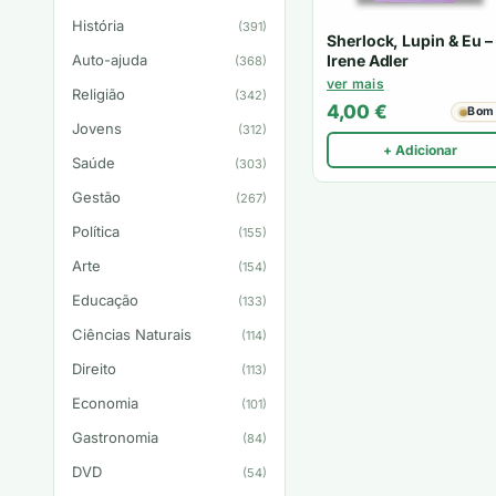
História
(391)
Sherlock, Lupin & Eu –
Irene Adler
Auto-ajuda
(368)
ver mais
Religião
(342)
4,00
€
Bom
Jovens
(312)
+ Adicionar
Saúde
(303)
Gestão
(267)
Política
(155)
Arte
(154)
Educação
(133)
Ciências Naturais
(114)
Direito
(113)
Economia
(101)
Gastronomia
(84)
DVD
(54)