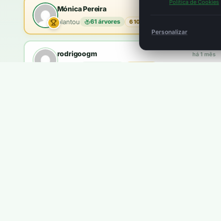
Política de Cookies
Mónica Pereira
há 1 mês
plantou
61 árvores
6 100 pts
Personalizar
rodrigoogm
há 1 mês
plantou
18 árvores
1 800 pts
brandao.coelho
há 2 meses
plantou
10 árvores
1 000 pts
Queres aparecer aqui?
Ganhas
5 pontos
por cada €1. Com
100 pontos
plantas u