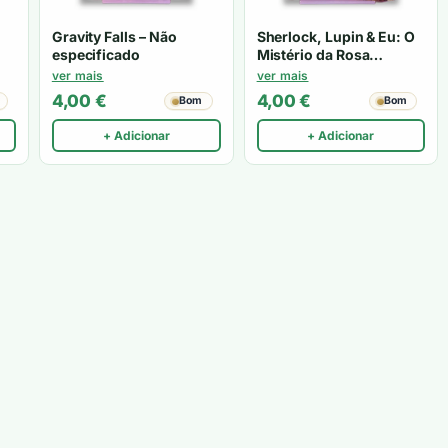
Gravity Falls – Não
Sherlock, Lupin & Eu: O
especificado
Mistério da Rosa
Escarlate – Irene Adler
ver mais
ver mais
4,00
€
4,00
€
Bom
Bom
+ Adicionar
+ Adicionar