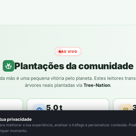
AO VIVO
Plantações da comunidade
da mão é uma pequena vitória pelo planeta. Estes leitores tra
árvores reais plantadas via
Tree-Nation
.
5,0 t
loresta
de CO₂ compensado / ano
le
tua privacidade
a melhorar a tua experiência, analisar o tráfego e personalizar conteúdo. Pode
alquer momento.