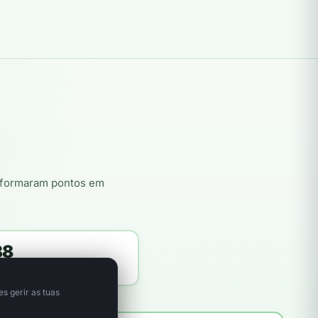
nsformaram pontos em
38
itores plantadores
s gerir as tuas