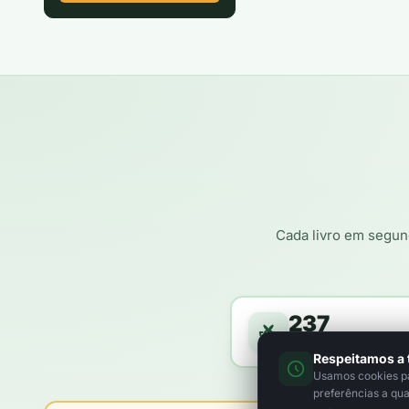
Cada livro em segun
237
árvores a caminho da f
Respeitamos a 
Usamos cookies par
preferências a qu