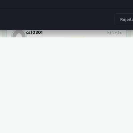
Frederico Felicissimo
há 2 meses
plantou
34 árvores
3 400 pts
2
Rejeit
csf0301
há 1 mês
plantou
10 árvores
1 000 pts
Carlos Pires
há 1 semana
plantou
8 árvores
800 pts
ma árvore real.