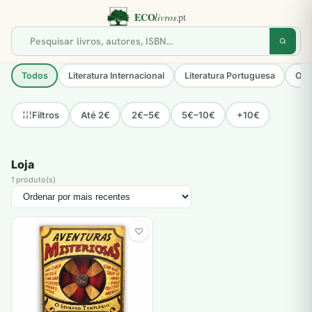
Todos
Literatura Internacional
Literatura Portuguesa
Opo
Até 2€
2€–5€
5€–10€
+10€
Filtros
Loja
1 produto(s)
♡