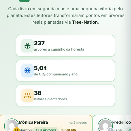
Cada livro em segunda mão é uma pequena vitória pelo
planeta. Estes leitores transformaram pontos em árvores
reais plantadas via
Tree-Nation
.
237
árvores a caminho da floresta
5,0 t
de CO₂ compensado / ano
38
leitores plantadores
Mónica Pereira
Frederico
há 2 meses
plantou
61 árvores
plantou
6 100 pts
2