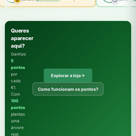
Queres
aparecer
aqui?
Ganhas
5
pontos
por
Explorar a loja
cada
€1.
Como funcionam os pontos?
Com
100
pontos
plantas
uma
árvore
real.