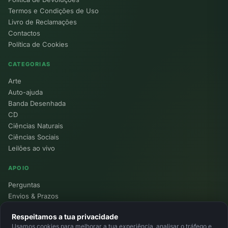
Termos e Condições de Uso
Livro de Reclamações
Contactos
Política de Cookies
CATEGORIAS
Arte
Auto-ajuda
Banda Desenhada
CD
Ciências Naturais
Ciências Sociais
Leilões ao vivo
APOIO
Perguntas
Envios & Prazos
Pontos
Respeitamos a tua privacidade
Devoluções
Usamos cookies para melhorar a tua experiência, analisar o tráfego e