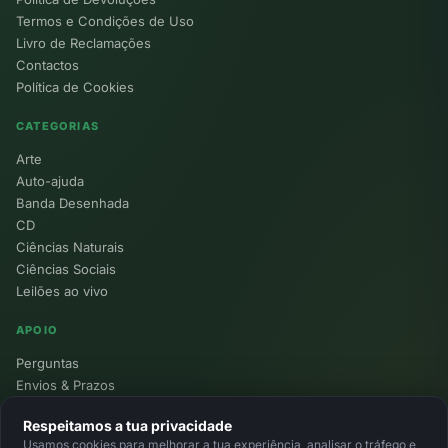
Termos e Condições de Uso
Livro de Reclamações
Contactos
Política de Cookies
CATEGORIAS
Arte
Auto-ajuda
Banda Desenhada
CD
Ciências Naturais
Ciências Sociais
Leilões ao vivo
APOIO
Perguntas
Envios & Prazos
Pontos
Respeitamos a tua privacidade
Devoluções
Usamos cookies para melhorar a tua experiência, analisar o tráfego e