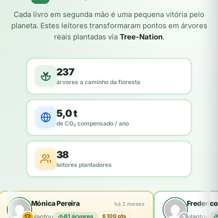
Cada livro em segunda mão é uma pequena vitória pelo
planeta. Estes leitores transformaram pontos em árvores
reais plantadas via
Tree-Nation
.
237
árvores a caminho da floresta
5,0 t
de CO₂ compensado / ano
38
leitores plantadores
Mónica Pereira
Frederico
há 2 meses
plantou
61 árvores
plantou
6 100 pts
2