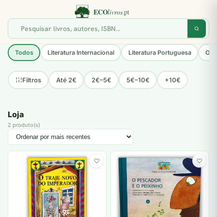
Todos
Literatura Internacional
Literatura Portuguesa
Opo
Até 2€
2€–5€
5€–10€
+10€
Filtros
Loja
2 produto(s)
♡
♡