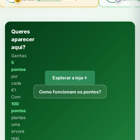
Queres
aparecer
aqui?
Ganhas
5
pontos
por
Explorar a loja
cada
€1.
Como funcionam os pontos?
Com
100
pontos
plantas
uma
árvore
real.