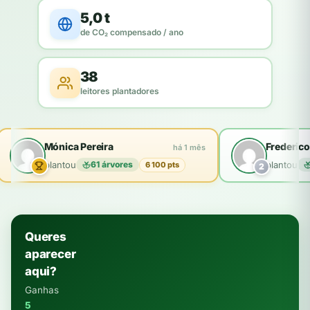
5,0 t
de CO₂ compensado / ano
38
leitores plantadores
Mónica Pereira
Frederico
há 1 mês
plantou
61 árvores
plantou
6 100 pts
2
Queres
aparecer
aqui?
Ganhas
5