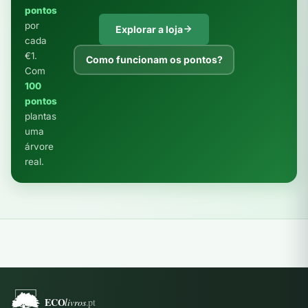
pontos
por
Explorar a loja
cada
€1.
Como funcionam os pontos?
Com
100
pontos
plantas
uma
árvore
real.