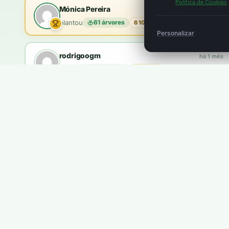
Política de Cookies
Mónica Pereira
há 1 mês
plantou
61 árvores
6 100 pts
Personalizar
rodrigoogm
há 1 mês
plantou
18 árvores
1 800 pts
brandao.coelho
há 2 meses
plantou
10 árvores
1 000 pts
Queres aparecer aqui?
Ganhas
5 pontos
por cada €1. Com
100 pontos
plantas u