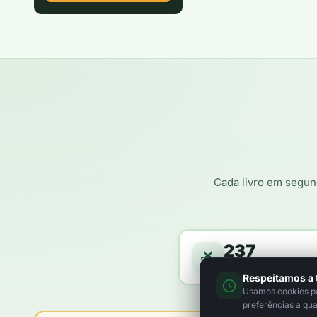
Cada livro em segun
237
árvores a caminho da f
Respeitamos a 
Usamos cookies par
preferências a qu