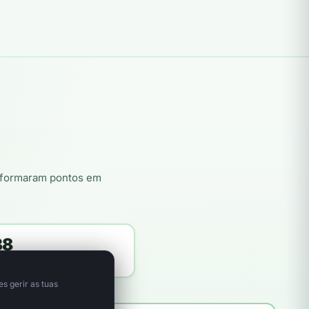
nsformaram pontos em
38
itores plantadores
s gerir as tuas