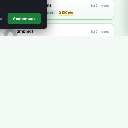
Francisco Martins
há 2 meses
plantou
21 árvores
2 100 pts
3
ar
Aceitar tudo
zmpmgt
há 2 meses
plantou
10 árvores
1 000 pts
Explorar a loja
Como funcionam os pontos?