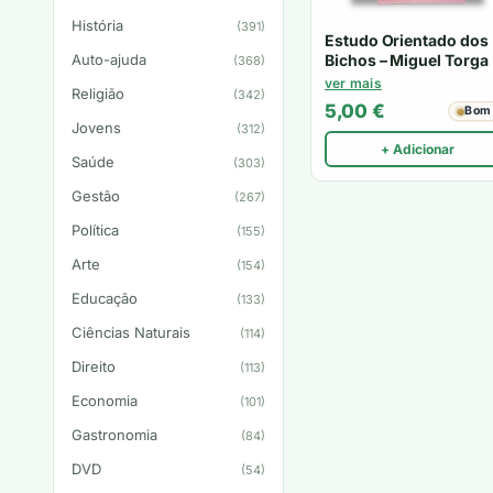
História
(391)
Estudo Orientado dos
Bichos – Miguel Torga
Auto-ajuda
(368)
ver mais
Religião
(342)
5,00
€
Bom
Jovens
(312)
+ Adicionar
Saúde
(303)
Gestão
(267)
Política
(155)
Arte
(154)
Educação
(133)
Ciências Naturais
(114)
Direito
(113)
Economia
(101)
Gastronomia
(84)
DVD
(54)