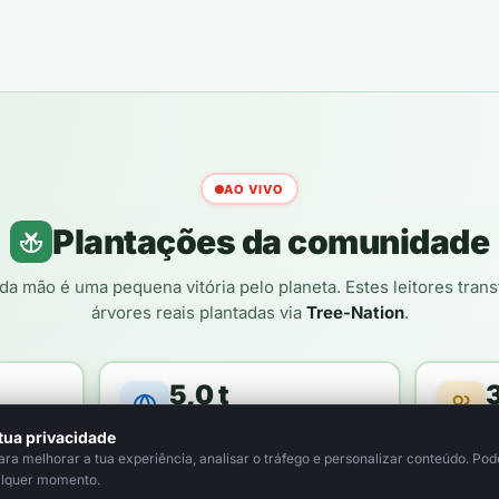
AO VIVO
Plantações da comunidade
da mão é uma pequena vitória pelo planeta. Estes leitores tra
árvores reais plantadas via
Tree-Nation
.
5,0 t
loresta
de CO₂ compensado / ano
le
tua privacidade
a melhorar a tua experiência, analisar o tráfego e personalizar conteúdo. Pode
alquer momento.