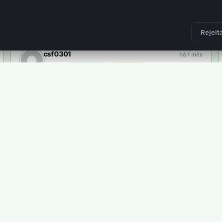
Frederico Felicissimo
há 2 meses
plantou
34 árvores
3 400 pts
2
Rejeit
csf0301
há 1 mês
plantou
10 árvores
1 000 pts
Carlos Pires
há 1 semana
plantou
8 árvores
800 pts
ma árvore real.