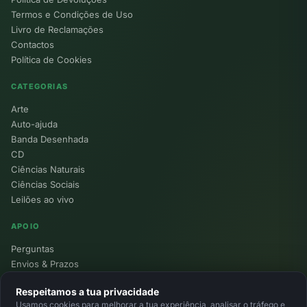
Termos e Condições de Uso
Livro de Reclamações
Contactos
Política de Cookies
CATEGORIAS
Arte
Auto-ajuda
Banda Desenhada
CD
Ciências Naturais
Ciências Sociais
Leilões ao vivo
APOIO
Perguntas
Envios & Prazos
Pontos
Respeitamos a tua privacidade
Devoluções
Usamos cookies para melhorar a tua experiência, analisar o tráfego e