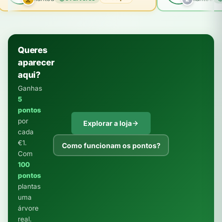
Queres
aparecer
aqui?
Ganhas
5
pontos
por
Explorar a loja
cada
€1.
Como funcionam os pontos?
Com
100
pontos
plantas
uma
árvore
real.