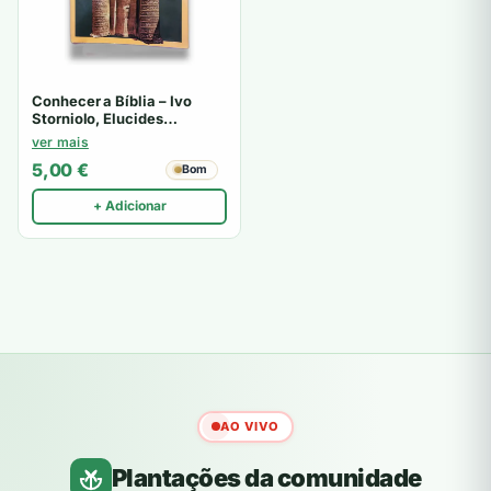
Conhecer a Bíblia – Ivo
Storniolo, Elucides
Balancin
ver mais
5,00
€
Bom
+ Adicionar
AO VIVO
Plantações da comunidade