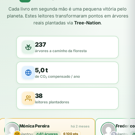
Cada livro em segunda mão é uma pequena vitória pelo
planeta. Estes leitores transformaram pontos em árvores
reais plantadas via
Tree-Nation
.
237
árvores a caminho da floresta
5,0 t
de CO₂ compensado / ano
38
leitores plantadores
Mónica Pereira
Frederico
há 2 meses
plantou
61 árvores
plantou
6 100 pts
2