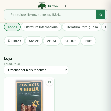
Todos
Literatura Internacional
Literatura Portuguesa
Opo
Até 2€
2€–5€
5€–10€
+10€
Filtros
Loja
1 produto(s)
♡