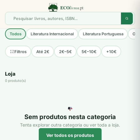
Todos
Literatura Internacional
Literatura Portuguesa
Opo
Até 2€
2€–5€
5€–10€
+10€
Filtros
Loja
0 produto(s)
Sem produtos nesta categoria
Tenta explorar outra categoria ou ver toda a loja.
Ver todos os produtos