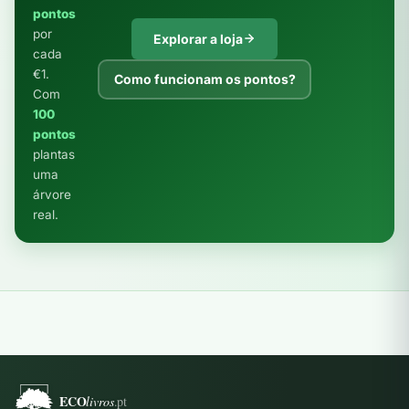
pontos
por
Explorar a loja
cada
€1.
Como funcionam os pontos?
Com
100
pontos
plantas
uma
árvore
real.