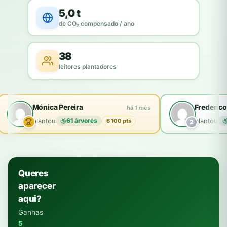
5,0 t
de CO₂ compensado / ano
38
leitores plantadores
Mónica Pereira
Frederico
há 1 mês
plantou
61 árvores
plantou
6 100 pts
2
Queres
aparecer
aqui?
Ganhas
5