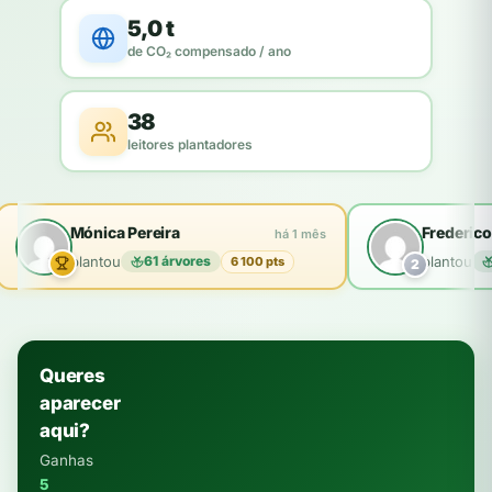
5,0 t
de CO₂ compensado / ano
38
leitores plantadores
Mónica Pereira
Frederico
há 1 mês
plantou
61 árvores
plantou
6 100 pts
2
Queres
aparecer
aqui?
Ganhas
5