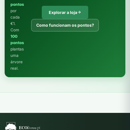
pontos
por
Explorar a loja
cada
€1.
Como funcionam os pontos?
Com
100
pontos
plantas
uma
árvore
real.