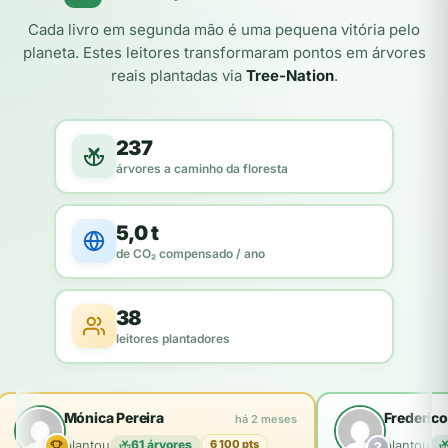
Cada livro em segunda mão é uma pequena vitória pelo
planeta. Estes leitores transformaram pontos em árvores
reais plantadas via
Tree-Nation
.
237
árvores a caminho da floresta
5,0 t
de CO₂ compensado / ano
38
leitores plantadores
Mónica Pereira
Frederico
há 2 meses
plantou
61 árvores
plantou
6 100 pts
2