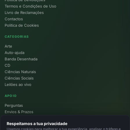
Termos e Condições de Uso
Livro de Reclamações
Contactos
Política de Cookies
CATEGORIAS
Arte
Auto-ajuda
Banda Desenhada
CD
Ciências Naturais
Ciências Sociais
Leilões ao vivo
APOIO
Perguntas
Envios & Prazos
Pontos
Respeitamos a tua privacidade
Devoluções
Usamos cookies para melhorar a tua experiência, analisar o tráfego e