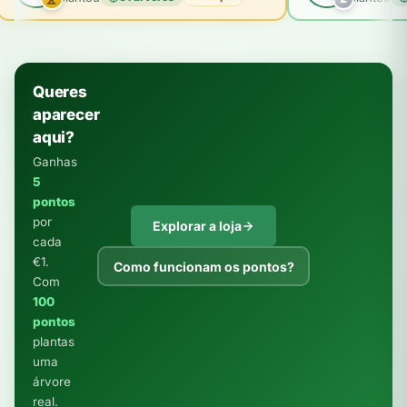
Queres
aparecer
aqui?
Ganhas
5
pontos
por
Explorar a loja
cada
€1.
Como funcionam os pontos?
Com
100
pontos
plantas
uma
árvore
real.