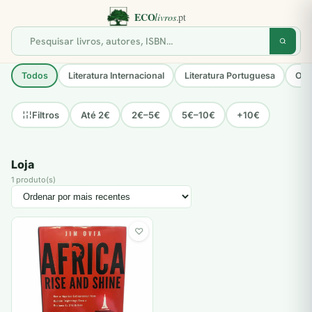
Todos
Literatura Internacional
Literatura Portuguesa
Opo
Até 2€
2€–5€
5€–10€
+10€
Filtros
Loja
1 produto(s)
♡