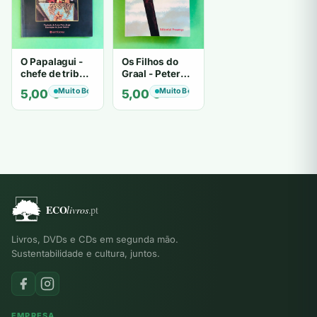
O Papalagui -
Os Filhos do
chefe de tribo
Graal - Peter
de tiavéa
Berling
Muito Bom
Muito Bom
5,00
€
5,00
€
Livros, DVDs e CDs em segunda mão.
Sustentabilidade e cultura, juntos.
EMPRESA