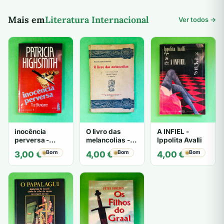
Mais em
Literatura Internacional
Ver todos →
inocência
O livro das
A INFIEL -
perversa -
melancolias -
Ippolita Avalli
PATRICIA
Paulo
Bom
Bom
Bom
3,00
€
4,00
€
4,00
€
HIGHSMITH
Mantegazza