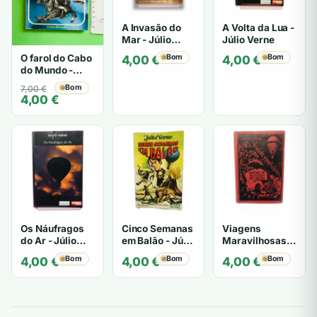
A Invasão do
A Volta da Lua -
Mar - Júlio
Júlio Verne
Verne
O farol do Cabo
Bom
Bom
4,00
€
4,00
€
do Mundo -
Júlio Verne
O
O
Bom
7,00
€
4,00
€
preço
preço
original
atual
era:
é:
7,00 €.
4,00 €.
Os Náufragos
Cinco Semanas
Viagens
do Ar - Júlio
em Balão - Júlio
Maravilhosas -
Verne
Verne
Júlio Verne
Bom
Bom
Bom
4,00
€
4,00
€
4,00
€