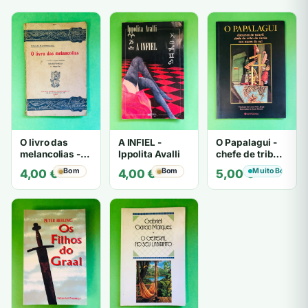
O livro das
A INFIEL -
O Papalagui -
melancolias -
Ippolita Avalli
chefe de tribo
Paulo
de tiavéa
Bom
Bom
Muito Bom
4,00
€
4,00
€
5,00
€
Mantegazza