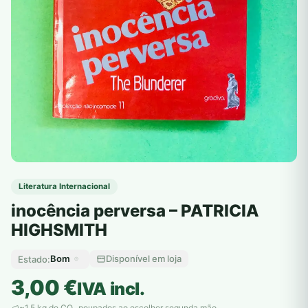
Literatura Internacional
inocência perversa – PATRICIA
HIGHSMITH
Bom
Disponível em loja
Estado:
3,00
€
IVA incl.
~1,5 kg de CO
poupados ao escolher segunda mão