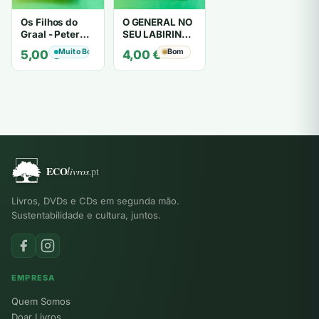
Os Filhos do
O GENERAL NO
Graal - Peter
SEU LABIRINTO
Berling
- Gabriel García
Muito Bom
Bom
5,00
€
4,00
€
Márquez
Livros, DVDs e CDs em segunda mão.
Sustentabilidade e cultura, juntos.
EMPRESA
Quem Somos
Doar Livros