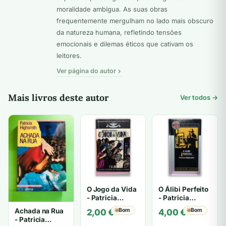
moralidade ambígua. As suas obras
frequentemente mergulham no lado mais obscuro
da natureza humana, refletindo tensões
emocionais e dilemas éticos que cativam os
leitores.
Ver página do autor
Mais livros deste autor
Ver todos →
O Jogo da Vida
O Álibi Perfeito
- Patricia
- Patricia
Highsmith
Highsmith
Achada na Rua
Bom
Bom
2,00
€
4,00
€
- Patricia