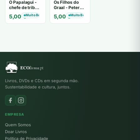
O Papalagui -
Os Filhos do
chefe de tribo
Graal - Peter
de tiavéa
Berling
Muito Bom
Muito Bom
5,00
€
5,00
€
Livros, DVDs e CDs em segunda mão.
Sustentabilidade e cultura, juntos.
EMPRESA
Quem Somos
Doar Livros
Política de Privacidade