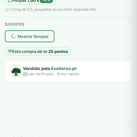
preço
preço
Poupas
1,00
€
-17%
original
atual
~1,5 kg de CO
poupados ao escolher segunda mão
2
era:
é:
SINOPSE
6,00 €.
5,00 €.
plantar árvores reais
Mostrar Sinopse
Esta compra dá-te
25 pontos
Vendido pela
Ecolivros.pt
Loja verificada · Envio rápido