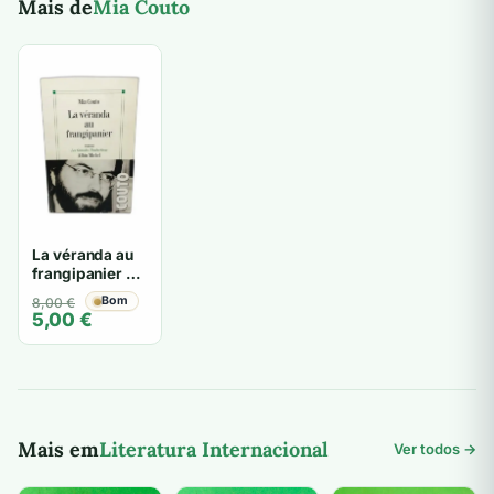
Mais de
Mia Couto
La véranda au
frangipanier -
Mia Couto
O
O
Bom
8,00
€
5,00
€
preço
preço
original
atual
era:
é:
8,00 €.
5,00 €.
Mais em
Literatura Internacional
Ver todos →