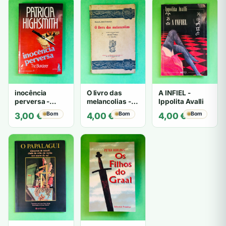
inocência
O livro das
A INFIEL -
perversa -
melancolias -
Ippolita Avalli
PATRICIA
Paulo
Bom
Bom
Bom
3,00
€
4,00
€
4,00
€
HIGHSMITH
Mantegazza