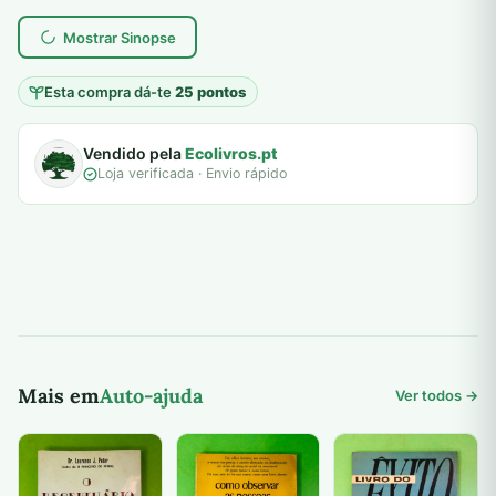
7,00 €.
5,00 €.
plantar árvores reais
Mostrar Sinopse
Esta compra dá-te
25 pontos
Vendido pela
Ecolivros.pt
Loja verificada · Envio rápido
Mais em
Auto-ajuda
Ver todos →