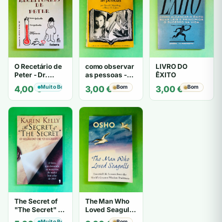
O Recetário de
como observar
LIVRO DO
Peter - Dr.
as pessoas -
ÊXITO
Laurence J.
Gerard I.
Muito Bom
Bom
Bom
4,00
€
3,00
€
3,00
€
Peter
Nierenberg e
Henry H. Calero
The Secret of
The Man Who
"The Secret" O
Loved Seagulls
Segredo de "O
- OSHO
Muito Bom
Bom