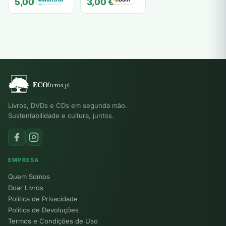
5,00
€
3,00
€
Segredo" -
Karen Kelly
Livros, DVDs e CDs em segunda mão.
Sustentabilidade e cultura, juntos.
EMPRESA
Quem Somos
Doar Livros
Política de Privacidade
Política de Devoluções
Termos e Condições de Uso