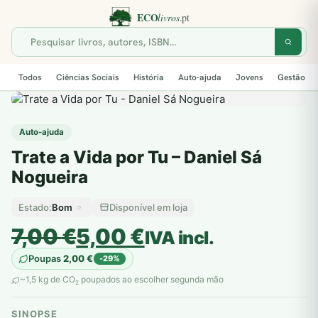
Todos
Ciências Sociais
História
Auto-ajuda
Jovens
Gestão
Auto-ajuda
Trate a Vida por Tu – Daniel Sá
Nogueira
Bom
Disponível em loja
Estado:
O
O
7,00
€
5,00
€
IVA incl.
preço
preço
Poupas
2,00
€
-29%
original
atual
~1,5 kg de CO
poupados ao escolher segunda mão
2
era:
é:
SINOPSE