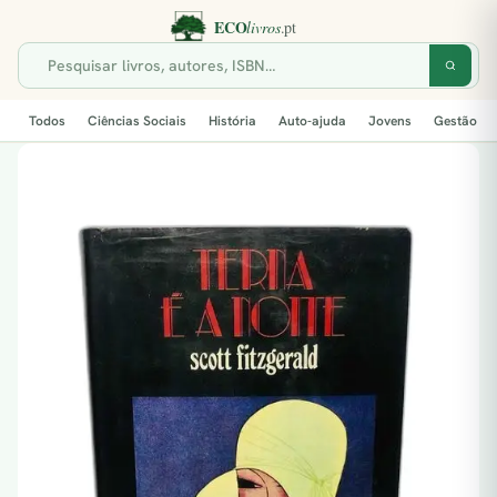
Todos
Ciências Sociais
História
Auto-ajuda
Jovens
Gestão