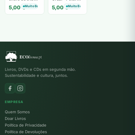
de tiavéa
Berling
Muito Bom
Muito Bom
5,00
€
5,00
€
Livros, DVDs e CDs em segunda mão.
Sustentabilidade e cultura, juntos.
EMPRESA
Quem Somos
Doar Livros
Política de Privacidade
Política de Devoluções