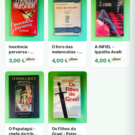
inocência
O livro das
A INFIEL -
perversa -
melancolias -
Ippolita Avalli
PATRICIA
Paulo
Bom
Bom
Bom
3,00
€
4,00
€
4,00
€
HIGHSMITH
Mantegazza
O Papalagui -
Os Filhos do
chefe de tribo
Graal - Peter