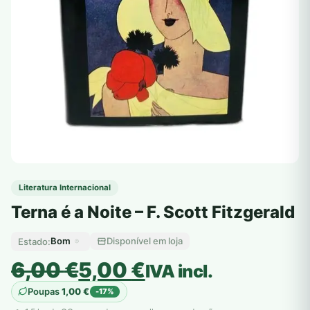
Literatura Internacional
Terna é a Noite – F. Scott Fitzgerald
Bom
Disponível em loja
Estado:
O
O
6,00
€
5,00
€
IVA incl.
preço
preço
Poupas
1,00
€
-17%