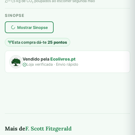
original
atual
~1,5 kg de CO
poupados ao escolher segunda mão
2
era:
é:
SINOPSE
6,00 €.
5,00 €.
plantar árvores reais
Mostrar Sinopse
Esta compra dá-te
25 pontos
Vendido pela
Ecolivros.pt
Loja verificada · Envio rápido
Mais de
F. Scott Fitzgerald