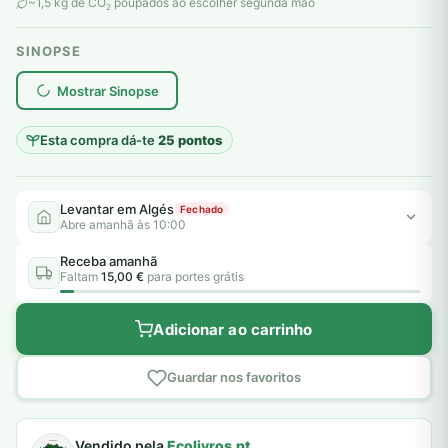
original
atual
~1,5 kg de CO
poupados ao escolher segunda mão
2
era:
é:
SINOPSE
8,00 €.
5,00 €.
plantar árvores reais
Mostrar Sinopse
Esta compra dá-te
25 pontos
Levantar em Algés
Fechado
Abre amanhã às 10:00
Receba amanhã
Faltam
15,00 €
para portes grátis
Adicionar ao carrinho
Guardar nos favoritos
Vendido pela
Ecolivros.pt