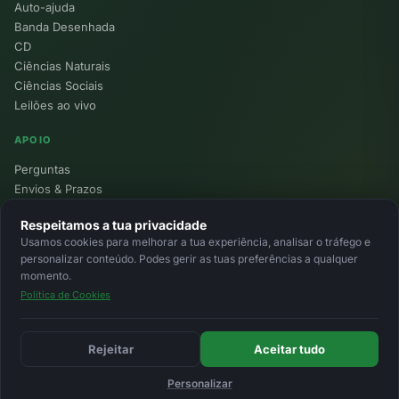
Auto-ajuda
Banda Desenhada
CD
Ciências Naturais
Ciências Sociais
Leilões ao vivo
APOIO
Perguntas
Envios & Prazos
Pontos
Respeitamos a tua privacidade
Devoluções
Usamos cookies para melhorar a tua experiência, analisar o tráfego e
Minha Conta
personalizar conteúdo. Podes gerir as tuas preferências a qualquer
momento.
Política de Cookies
© 2026 Ecolivros. Todos os direitos reservados.
Privacidade
Termos
Cookies
MB
MB Way
Cartão
Rejeitar
Aceitar tudo
Personalizar
Início
Favoritos
Leilões
Carrinho
Entrar