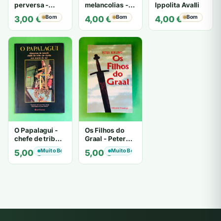
perversa -
melancolias -
Ippolita Avalli
PATRICIA
Paulo
Bom
Bom
Bom
3,00
€
4,00
€
4,00
€
HIGHSMITH
Mantegazza
O Papalagui -
Os Filhos do
chefe de tribo
Graal - Peter
de tiavéa
Berling
Muito Bom
Muito Bom
5,00
€
5,00
€