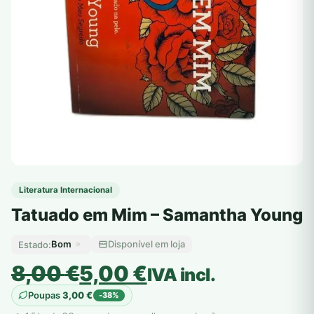
Literatura Internacional
Tatuado em Mim – Samantha Young
Bom
Disponível em loja
Estado:
O
O
8,00
€
5,00
€
IVA incl.
preço
preço
Poupas
3,00
€
-38%