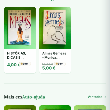
HISTÓRIAS,
Almas Gêmeas
DICAS E
- Monica
MAGIAS -
Buonfiglio
Bom
O
O
Bom
4,00
€
13,90
€
MONICA
5,00
€
preço
preço
BUONFIGLIO
original
atual
era:
é:
13,90 €.
5,00 €.
Mais em
Auto-ajuda
Ver todos →