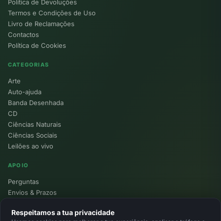
Política de Devoluções
Termos e Condições de Uso
Livro de Reclamações
Contactos
Política de Cookies
CATEGORIAS
Arte
Auto-ajuda
Banda Desenhada
CD
Ciências Naturais
Ciências Sociais
Leilões ao vivo
APOIO
Perguntas
Envios & Prazos
Pontos
Respeitamos a tua privacidade
Devoluções