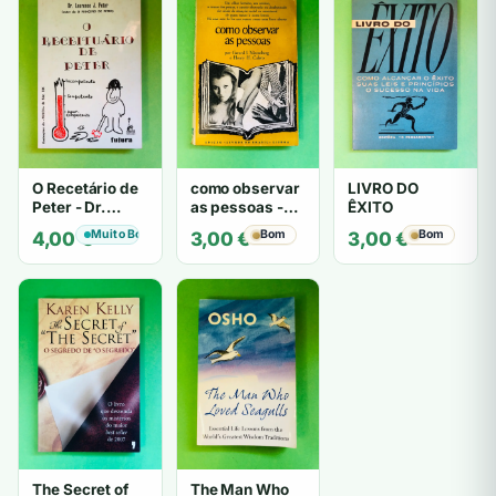
O Recetário de
como observar
LIVRO DO
Peter - Dr.
as pessoas -
ÊXITO
Laurence J.
Gerard I.
Muito Bom
Bom
Bom
4,00
€
3,00
€
3,00
€
Peter
Nierenberg e
Henry H. Calero
The Secret of
The Man Who