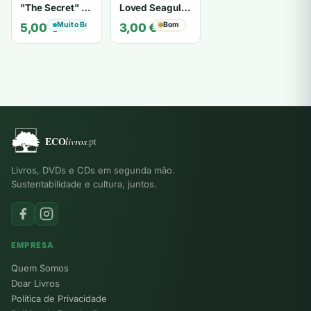
"The Secret" O
Loved Seagulls
Segredo de "O
- OSHO
Muito Bom
Bom
5,00
€
3,00
€
Segredo" -
Karen Kelly
Livros, DVDs e CDs em segunda mão.
Sustentabilidade e cultura, juntos.
EMPRESA
Quem Somos
Doar Livros
Política de Privacidade