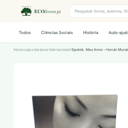
Todos
Ciências Sociais
História
Auto-ajud
Início
›
Loja
›
Literatura Internacional
›
Sputnik, Meu Amor – Haruki Mura