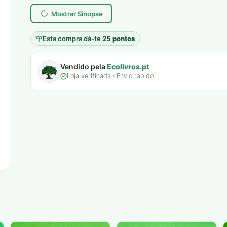
era:
é:
Mostrar Sinopse
7,00 €.
5,00 €.
Esta compra dá-te
25 pontos
Vendido pela
Ecolivros.pt
Loja verificada · Envio rápido