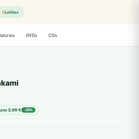
Leilões
aturais
DVDs
CDs
akami
upas
2,00
€
-29%