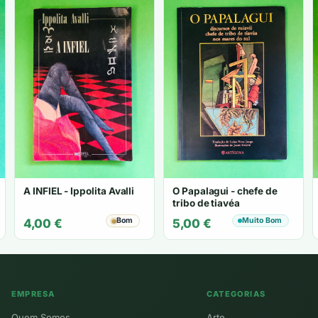
A INFIEL - Ippolita Avalli
O Papalagui - chefe de
tribo de tiavéa
Bom
Muito Bom
4,00
€
5,00
€
EMPRESA
CATEGORIAS
Quem Somos
Arte