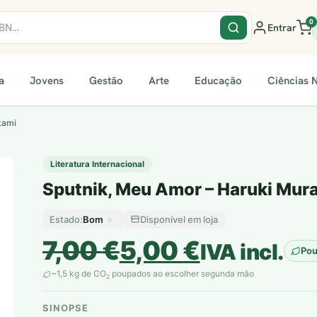
0
Entrar
a
Jovens
Gestão
Arte
Educação
Ciências N
kami
Literatura Internacional
Sputnik, Meu Amor – Haruki Mur
Bom
Disponível em loja
Estado:
O
O
7,00
€
5,00
€
IVA incl.
Po
preço
preço
~1,5 kg de CO
poupados ao escolher segunda mão
2
original
atual
SINOPSE
plantar árvores reais