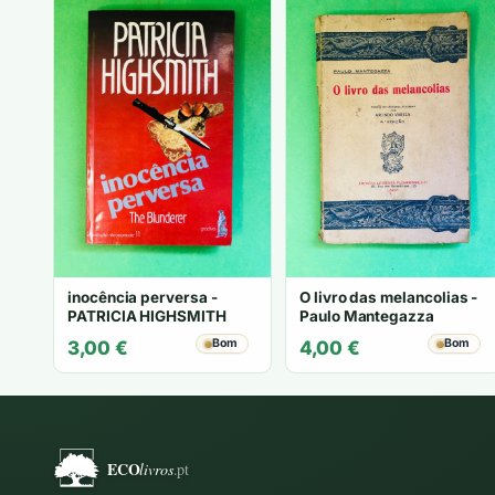
inocência perversa -
O livro das melancolias -
PATRICIA HIGHSMITH
Paulo Mantegazza
Bom
Bom
3,00
€
4,00
€