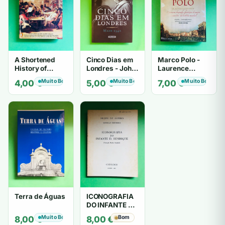
A Shortened
Cinco Dias em
Marco Polo -
History of
Londres - John
Laurence
England - G. M.
Lukacs
Bergreen
Muito Bom
Muito Bom
Muito Bom
4,00
€
5,00
€
7,00
€
Trevelyan
Terra de Águas
ICONOGRAFIA
DO INFANTE D.
HENRIQUE
Muito Bom
Bom
8,00
€
8,00
€