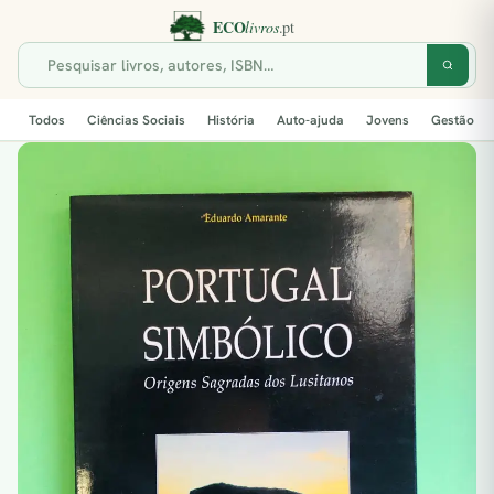
Todos
Ciências Sociais
História
Auto-ajuda
Jovens
Gestão