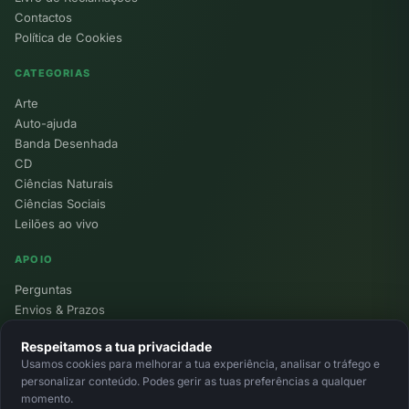
Contactos
Política de Cookies
CATEGORIAS
Arte
Auto-ajuda
Banda Desenhada
CD
Ciências Naturais
Ciências Sociais
Leilões ao vivo
APOIO
Perguntas
Envios & Prazos
Pontos
Respeitamos a tua privacidade
Devoluções
Usamos cookies para melhorar a tua experiência, analisar o tráfego e
Minha Conta
personalizar conteúdo. Podes gerir as tuas preferências a qualquer
momento.