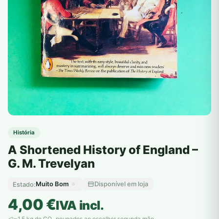
História
A Shortened History of England –
G. M. Trevelyan
Muito Bom
Disponível em loja
Estado:
4,00
€
IVA incl.
~1,5 kg de CO
poupados ao escolher segunda mão