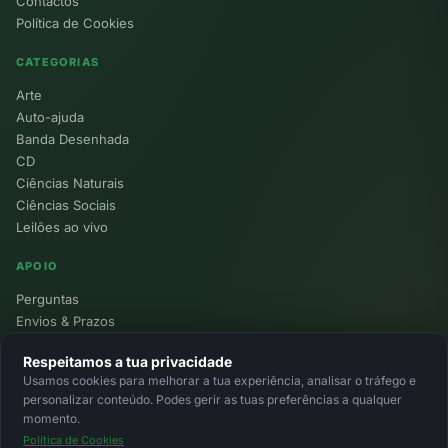
Contactos
Política de Cookies
CATEGORIAS
Arte
Auto-ajuda
Banda Desenhada
CD
Ciências Naturais
Ciências Sociais
Leilões ao vivo
APOIO
Perguntas
Envios & Prazos
Pontos
Respeitamos a tua privacidade
Devoluções
Usamos cookies para melhorar a tua experiência, analisar o tráfego e
Minha Conta
personalizar conteúdo. Podes gerir as tuas preferências a qualquer
momento.
Política de Cookies
© 2026 Ecolivros. Todos os direitos reservados.