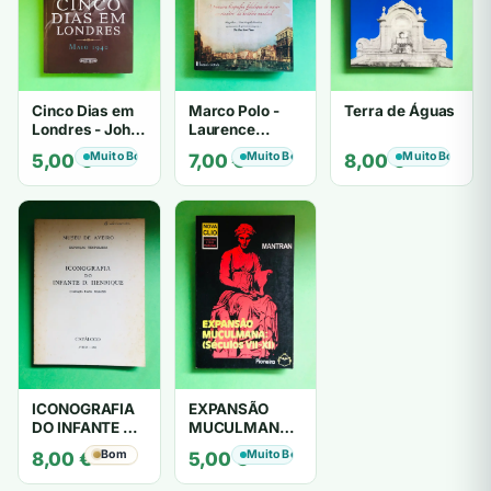
Cinco Dias em
Marco Polo -
Terra de Águas
Londres - John
Laurence
Lukacs
Bergreen
Muito Bom
Muito Bom
Muito Bom
5,00
€
7,00
€
8,00
€
ICONOGRAFIA
EXPANSÃO
DO INFANTE D.
MUCULMANA:
HENRIQUE
(Séculos VII-XI)
Bom
Muito Bom
8,00
€
5,00
€
- MANTRAN