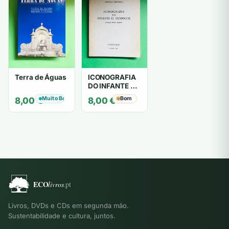
Terra de Águas
ICONOGRAFIA
DO INFANTE D.
HENRIQUE
Muito Bom
Bom
8,00
€
8,00
€
Livros, DVDs e CDs em segunda mão.
Sustentabilidade e cultura, juntos.