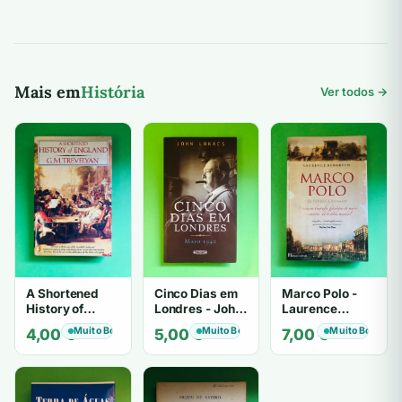
Mais em
História
Ver todos →
A Shortened
Cinco Dias em
Marco Polo -
History of
Londres - John
Laurence
England - G. M.
Lukacs
Bergreen
Muito Bom
Muito Bom
Muito Bom
4,00
€
5,00
€
7,00
€
Trevelyan