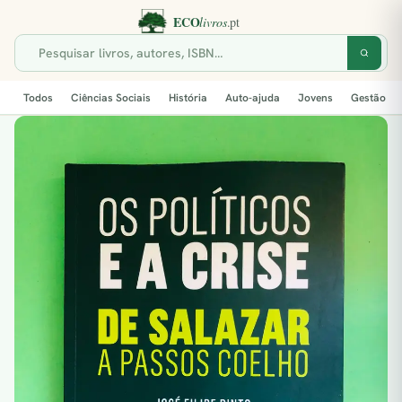
Todos
Ciências Sociais
História
Auto-ajuda
Jovens
Gestão