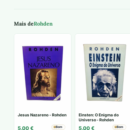
Mais de
Rohden
Jesus Nazareno - Rohden
Einsten: O Enigma do
Universo - Rohden
Bom
Bom
5,00
€
5,00
€