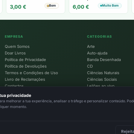
Barahona
o Dalai Lama
Bom
Muito Bom
3,00
€
6,00
€
EMPRESA
CATEGORIAS
Quem Somos
Arte
Doar Livros
Auto-ajuda
Política de Privacidade
Banda Desenhada
Política de Devoluções
CD
Termos e Condições de Uso
Ciências Naturais
Livro de Reclamações
Ciências Sociais
Contactos
Leilões ao vivo
Política de Cookies
tua privacidade
a melhorar a tua experiência, analisar o tráfego e personalizar conteúdo. Pode
alquer momento.
Rejeit