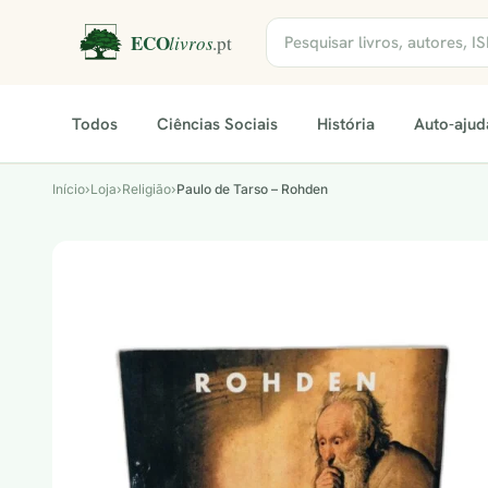
Todos
Ciências Sociais
História
Auto-ajud
Início
›
Loja
›
Religião
›
Paulo de Tarso – Rohden