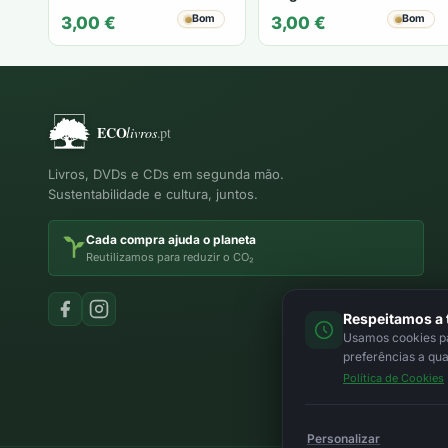
Bom
Bom
3,00
€
3,00
€
Livros, DVDs e CDs em segunda mão.
Sustentabilidade e cultura, juntos.
Cada compra ajuda o planeta
Reutilizamos para reduzir o CO₂
Respeitamos a 
Usamos cookies par
preferências a qu
Política de Cookies
Personalizar