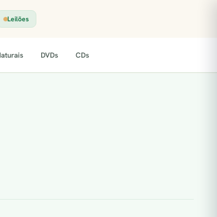
Leilões
aturais
DVDs
CDs