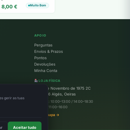
Kirkwood & Byron
Muito Bom
8,00
€
Kirkwood
APOIO
Perguntas
Envios & Prazos
Pontos
Devoluções
Minha Conta
LOJA FÍSICA
R. 25 de Novembro de 1975 2C
1495-156 Algés, Oeiras
s gerir as tuas
Seg–Sex: 10:00–13:00 / 14:00–18:30
Sábado: 11:00–16:00
Ver no mapa →
ar
Aceitar tudo