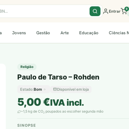
0
Entrar
a
Jovens
Gestão
Arte
Educação
Ciências N
Religião
Paulo de Tarso – Rohden
Bom
Disponível em loja
Estado:
5,00
€
IVA incl.
~1,5 kg de CO
poupados ao escolher segunda mão
2
SINOPSE
plantar árvores reais