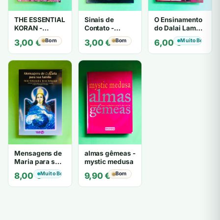
THE ESSENTIAL
Sinais de
O Ensinamento
KORAN -
Contato -
do Dalai Lama -
THOMAS
Trigueirinho
por Sua
Bom
Bom
Muito Bom
3,00
€
3,00
€
6,00
€
CLEARY
Santidade o
Dalai Lama
Mensagens de
almas gêmeas -
Maria para sua
mystic medusa
família - Annie
Muito Bom
Bom
8,00
€
9,90
€
Kirkwood &
Byron
Kirkwood