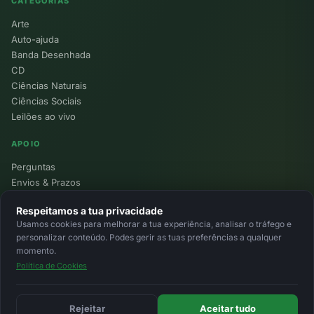
CATEGORIAS
Arte
Auto-ajuda
Banda Desenhada
CD
Ciências Naturais
Ciências Sociais
Leilões ao vivo
APOIO
Perguntas
Envios & Prazos
Pontos
Respeitamos a tua privacidade
Devoluções
Usamos cookies para melhorar a tua experiência, analisar o tráfego e
Minha Conta
personalizar conteúdo. Podes gerir as tuas preferências a qualquer
momento.
Política de Cookies
© 2026 Ecolivros. Todos os direitos reservados.
Privacidade
Termos
Cookies
MB
MB Way
Cartão
Rejeitar
Aceitar tudo