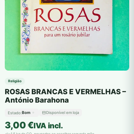
Religião
ROSAS BRANCAS E VERMELHAS –
António Barahona
Bom
Disponível em loja
Estado:
3,00
€
IVA incl.
~1,5 kg de CO
poupados ao escolher segunda mão