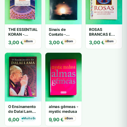
THE ESSENTIAL
Sinais de
ROSAS
KORAN -
Contato -
BRANCAS E
THOMAS
Trigueirinho
VERMELHAS -
Bom
Bom
Bom
3,00
€
3,00
€
3,00
€
CLEARY
António
Barahona
O Ensinamento
almas gêmeas -
do Dalai Lama -
mystic medusa
por Sua
Muito Bom
Bom
6,00
€
9,90
€
Santidade o
Dalai Lama