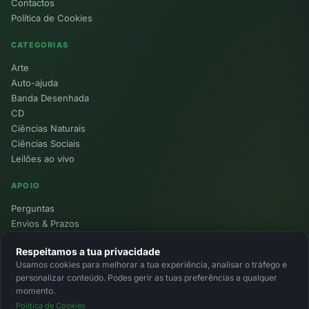
Contactos
Política de Cookies
CATEGORIAS
Arte
Auto-ajuda
Banda Desenhada
CD
Ciências Naturais
Ciências Sociais
Leilões ao vivo
APOIO
Perguntas
Envios & Prazos
Pontos
Respeitamos a tua privacidade
Devoluções
Usamos cookies para melhorar a tua experiência, analisar o tráfego e
Minha Conta
personalizar conteúdo. Podes gerir as tuas preferências a qualquer
momento.
Política de Cookies
© 2026 Ecolivros. Todos os direitos reservados.