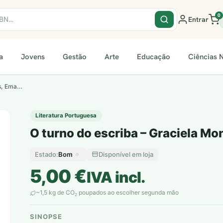
0
Entrar
a
Jovens
Gestão
Arte
Educação
Ciências N
es, Ema…
Literatura Portuguesa
O turno do escriba – Graciela Mo
Bom
Disponível em loja
Estado:
5,00
€
IVA incl.
~1,5 kg de CO
poupados ao escolher segunda mão
2
SINOPSE
plantar árvores reais