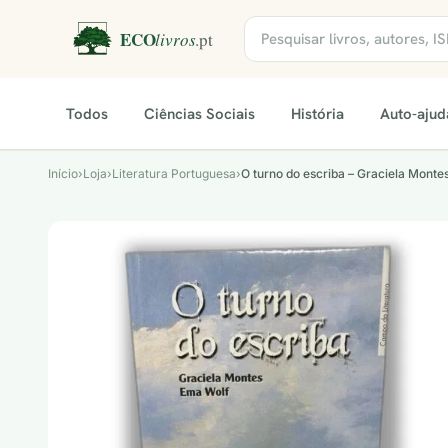
Todos
Ciências Sociais
História
Auto-ajud
Início
›
Loja
›
Literatura Portuguesa
›
O turno do escriba – Graciela Mont