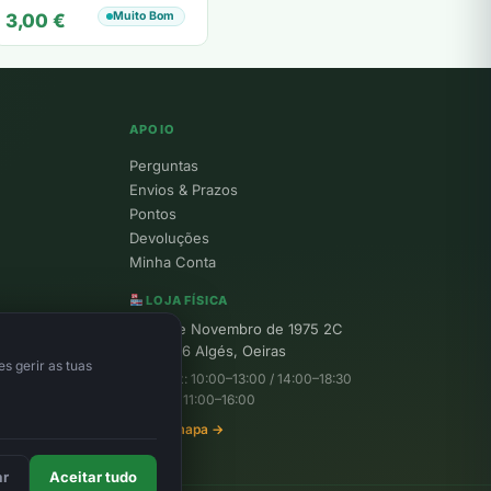
Muito Bom
3,00
€
APOIO
Perguntas
Envios & Prazos
Pontos
Devoluções
Minha Conta
LOJA FÍSICA
R. 25 de Novembro de 1975 2C
1495-156 Algés, Oeiras
s gerir as tuas
Seg–Sex: 10:00–13:00 / 14:00–18:30
Sábado: 11:00–16:00
Ver no mapa →
ar
Aceitar tudo