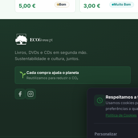
Zambujal
Bom
Muito Bom
5,00
€
3,00
€
Livros, DVDs e CDs em segunda mão.
Sustentabilidade e cultura, juntos.
Cada compra ajuda o planeta
Reutilizamos para reduzir o CO₂
Respeitamos a 
Usamos cookies par
preferências a qu
Política de Cookies
Personalizar