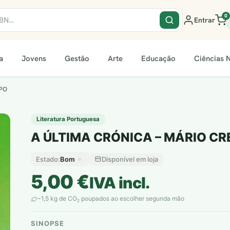
0
Entrar
a
Jovens
Gestão
Arte
Educação
Ciências N
PO
Literatura Portuguesa
A ÚLTIMA CRÓNICA – MÁRIO C
Bom
Disponível em loja
Estado:
5,00
€
IVA incl.
~1,5 kg de CO
poupados ao escolher segunda mão
2
SINOPSE