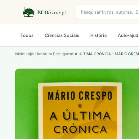
Todos
Ciências Sociais
História
Auto-ajud
Início
›
Loja
›
Literatura Portuguesa
›
A ÚLTIMA CRÓNICA – MÁRIO CRES