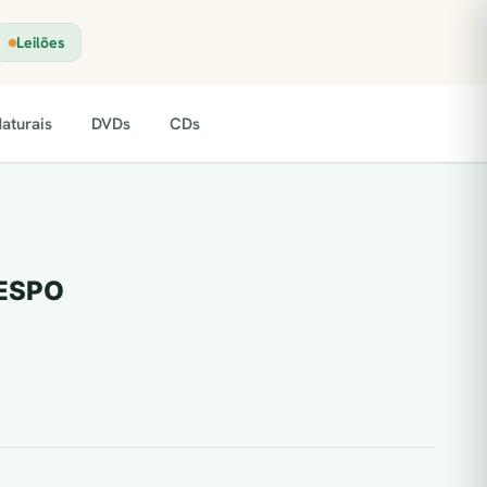
Leilões
aturais
DVDs
CDs
RESPO