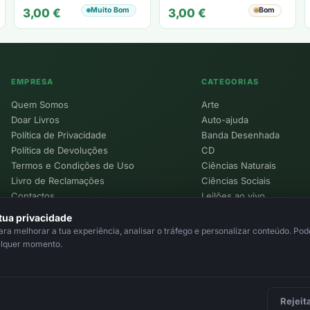
Muito Bom
Bom
3,00
€
3,00
€
EMPRESA
CATEGORIAS
Quem Somos
Arte
Doar Livros
Auto-ajuda
Política de Privacidade
Banda Desenhada
Política de Devoluções
CD
Termos e Condições de Uso
Ciências Naturais
Livro de Reclamações
Ciências Sociais
Contactos
Leilões ao vivo
Política de Cookies
tua privacidade
a melhorar a tua experiência, analisar o tráfego e personalizar conteúdo. Pode
alquer momento.
Rejeit