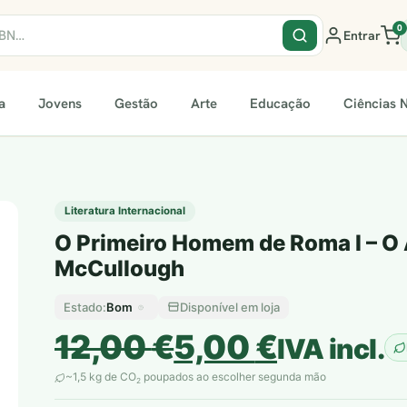
0
Entrar
a
Jovens
Gestão
Arte
Educação
Ciências N
…
Literatura Internacional
O Primeiro Homem de Roma I – O 
McCullough
Bom
Disponível em loja
Estado:
O
O
12,00
€
5,00
€
IVA incl.
preço
preço
~1,5 kg de CO
poupados ao escolher segunda mão
2