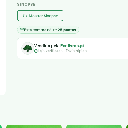
original
atual
SINOPSE
plantar árvores reais
era:
é:
Mostrar Sinopse
12,00 €.
5,00 €.
Esta compra dá-te
25 pontos
Vendido pela
Ecolivros.pt
Loja verificada · Envio rápido