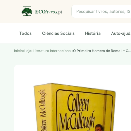
Todos
Ciências Sociais
História
Auto-ajud
Início
›
Loja
›
Literatura Internacional
›
O Primeiro Homem de Roma I – O