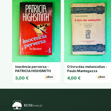
inocência perversa -
O livro das melancolias -
PATRICIA HIGHSMITH
Paulo Mantegazza
Bom
Bom
3,00
€
4,00
€