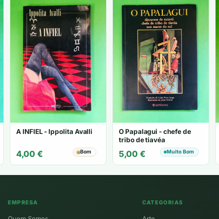
A INFIEL - Ippolita Avalli
O Papalagui - chefe de
tribo de tiavéa
Bom
Muito Bom
4,00
€
5,00
€
EMPRESA
CATEGORIAS
Quem Somos
Arte