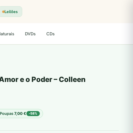
Leilões
aturais
DVDs
CDs
Amor e o Poder – Colleen
Poupas
7,00
€
-58%