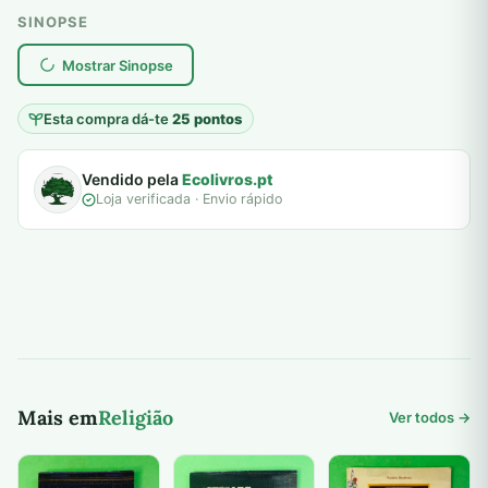
SINOPSE
plantar árvores reais
Mostrar Sinopse
Esta compra dá-te
25 pontos
Vendido pela
Ecolivros.pt
Loja verificada · Envio rápido
Mais em
Religião
Ver todos →