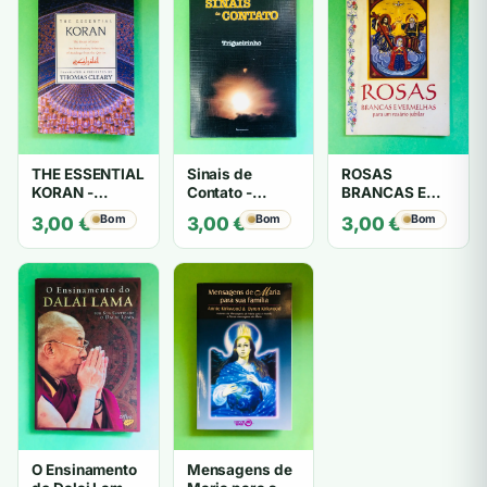
THE ESSENTIAL
Sinais de
ROSAS
KORAN -
Contato -
BRANCAS E
THOMAS
Trigueirinho
VERMELHAS -
Bom
Bom
Bom
3,00
€
3,00
€
3,00
€
CLEARY
António
Barahona
O Ensinamento
Mensagens de