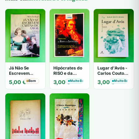
Já Não Se
Hipócrates do
Lugar d'Avós -
Escrevem
RISO e da
Carlos Couto
Cartas de Amor
LOUCURA
Amaral
Bom
Muito Bom
Muito Bom
5,00
€
3,00
€
3,00
€
- Mário
Zambujal