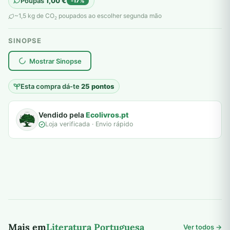
Poupas
1,00
€
-17%
original
atual
~1,5 kg de CO
poupados ao escolher segunda mão
2
era:
é:
SINOPSE
6,00 €.
5,00 €.
plantar árvores reais
Mostrar Sinopse
Esta compra dá-te
25 pontos
Vendido pela
Ecolivros.pt
Loja verificada · Envio rápido
Mais em
Literatura Portuguesa
Ver todos →