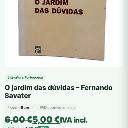
Literatura Portuguesa
O jardim das dúvidas – Fernando
Savater
Bom
Disponível em loja
Estado:
O
O
6,00
€
5,00
€
IVA incl.
preço
preço