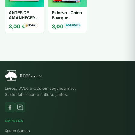
ANTES DE
Estorvo - Chico
AMANHECER -
Buarque
ruy de oliveira
Bom
Muito Bom
3,00
€
3,00
€
Livros, DVDs e CDs em segunda mão.
Sustentabilidade e cultura, juntos.
EMPRESA
Quem Somos