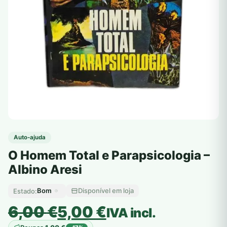
Auto-ajuda
O Homem Total e Parapsicologia –
Albino Aresi
Bom
Disponível em loja
Estado:
O
O
6,00
€
5,00
€
IVA incl.
preço
preço