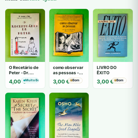
O Recetário de
como observar
LIVRO DO
Peter - Dr.
as pessoas -
ÊXITO
Laurence J.
Gerard I.
Muito Bom
Bom
Bom
4,00
€
3,00
€
3,00
€
Peter
Nierenberg e
Henry H. Calero