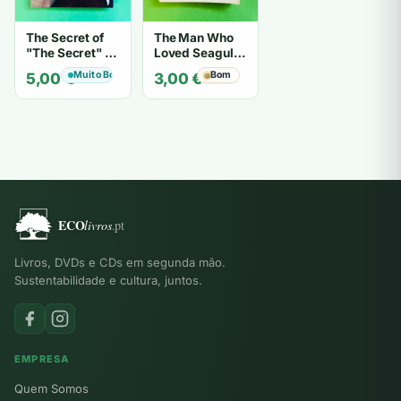
The Secret of
The Man Who
"The Secret" O
Loved Seagulls
Segredo de "O
- OSHO
Muito Bom
Bom
5,00
€
3,00
€
Segredo" -
Karen Kelly
Livros, DVDs e CDs em segunda mão.
Sustentabilidade e cultura, juntos.
EMPRESA
Quem Somos