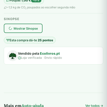
Poupas
1,00
€
-17%
original
atual
~1,5 kg de CO
poupados ao escolher segunda mão
2
era:
é:
SINOPSE
6,00 €.
5,00 €.
plantar árvores reais
Mostrar Sinopse
Esta compra dá-te
25 pontos
Vendido pela
Ecolivros.pt
Loja verificada · Envio rápido
Mais em
Auto-ajuda
Ver todos →