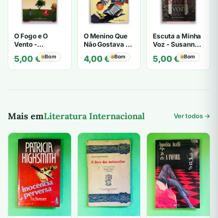
O Fogo e O
O Menino Que
Escuta a Minha
Vento -
Não Gostava de
Voz - Susanna
Susanna
Ler - Susanna
Tamaro
Bom
Bom
Bom
5,00
€
4,00
€
5,00
€
Tamaro
Tamaro
Mais em
Literatura Internacional
Ver todos →