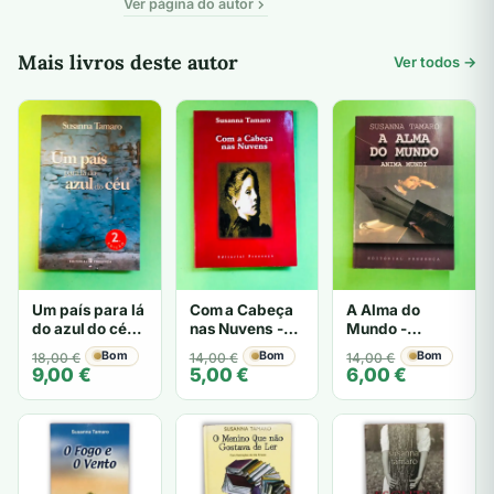
Ver página do autor
Mais livros deste autor
Ver todos →
Um país para lá
Com a Cabeça
A Alma do
do azul do céu -
nas Nuvens -
Mundo -
Susanna
Susanna
Susanna
O
O
Bom
O
O
Bom
O
O
Bom
18,00
€
14,00
€
14,00
€
Tamaro
Tamaro
Tamaro
9,00
€
5,00
€
6,00
€
preço
preço
preço
preço
preço
preço
original
atual
original
atual
original
atual
era:
é:
era:
é:
era:
é:
18,00 €.
9,00 €.
14,00 €.
5,00 €.
14,00 €.
6,00 €.