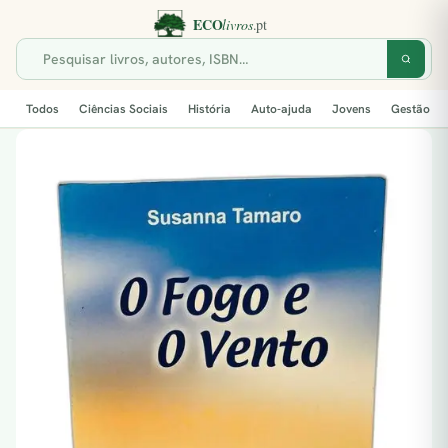
Todos
Ciências Sociais
História
Auto-ajuda
Jovens
Gestão