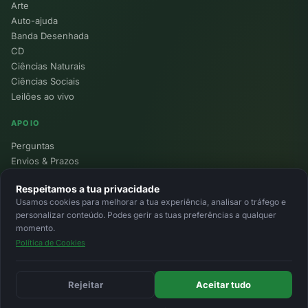
Arte
Auto-ajuda
Banda Desenhada
CD
Ciências Naturais
Ciências Sociais
Leilões ao vivo
APOIO
Perguntas
Envios & Prazos
Pontos
Respeitamos a tua privacidade
Devoluções
Usamos cookies para melhorar a tua experiência, analisar o tráfego e
Minha Conta
personalizar conteúdo. Podes gerir as tuas preferências a qualquer
momento.
Política de Cookies
© 2026 Ecolivros. Todos os direitos reservados.
Privacidade
Termos
Cookies
MB
MB Way
Cartão
Rejeitar
Aceitar tudo