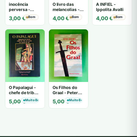
inocência
O livro das
A INFIEL -
perversa -
melancolias -
Ippolita Avalli
PATRICIA
Paulo
Bom
Bom
Bom
3,00
€
4,00
€
4,00
€
HIGHSMITH
Mantegazza
O Papalagui -
Os Filhos do
chefe de tribo
Graal - Peter
de tiavéa
Berling
Muito Bom
Muito Bom
5,00
€
5,00
€