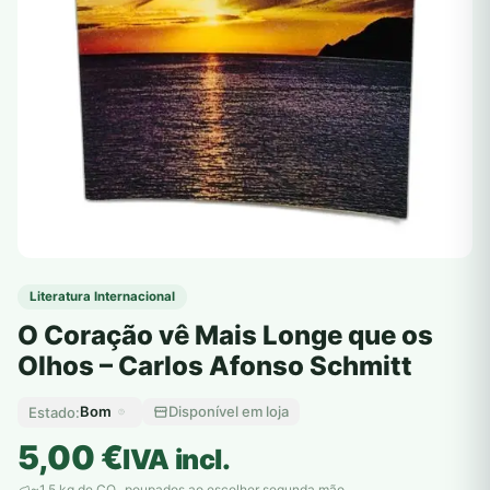
Literatura Internacional
O Coração vê Mais Longe que os
Olhos – Carlos Afonso Schmitt
Bom
Disponível em loja
Estado:
5,00
€
IVA incl.
~1,5 kg de CO
poupados ao escolher segunda mão