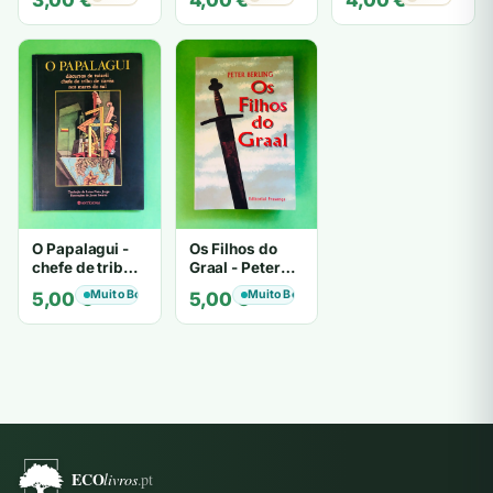
3,00
€
4,00
€
4,00
€
HIGHSMITH
Mantegazza
O Papalagui -
Os Filhos do
chefe de tribo
Graal - Peter
de tiavéa
Berling
Muito Bom
Muito Bom
5,00
€
5,00
€