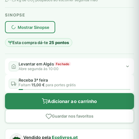
2
SINOPSE
plantar árvores reais
Mostrar Sinopse
Esta compra dá-te
25 pontos
Levantar em Algés
Fechado
Abre segunda às 10:00
Receba 3ª feira
Faltam
15,00 €
para portes grátis
Adicionar ao carrinho
Guardar nos favoritos
Vendido pela
Ecolivros.pt