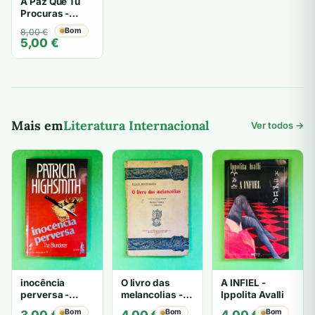
A Paz Que Tu
Procuras -
Carlos Afonso
O
O
Bom
8,00
€
Schmitt
5,00
€
preço
preço
original
atual
era:
é:
8,00 €.
5,00 €.
Mais em
Literatura Internacional
Ver todos →
inocência
O livro das
A INFIEL -
perversa -
melancolias -
Ippolita Avalli
PATRICIA
Paulo
Bom
Bom
Bom