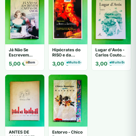
Já Não Se
Hipócrates do
Lugar d'Avós -
Escrevem
RISO e da
Carlos Couto
Cartas de Amor
LOUCURA
Amaral
Bom
Muito Bom
Muito Bom
5,00
€
3,00
€
3,00
€
- Mário
Zambujal
ANTES DE
Estorvo - Chico