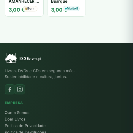
AMANHECER -
Buarque
ruy de oliveira
Bom
Muito Bom
3,00
€
3,00
€
Livros, DVDs e CDs em segunda mão.
Sustentabilidade e cultura, juntos.
EMPRESA
Quem Somos
Doar Livros
Política de Privacidade
Política de Devoluções