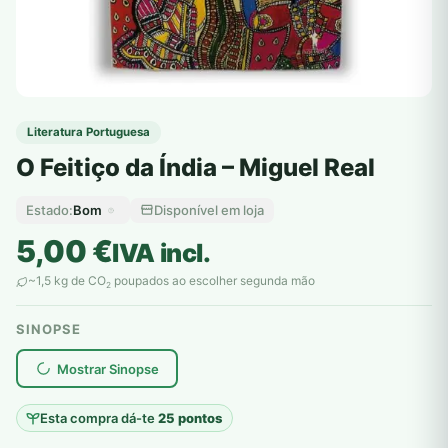
Literatura Portuguesa
O Feitiço da Índia – Miguel Real
Bom
Disponível em loja
Estado:
5,00
€
IVA incl.
~1,5 kg de CO
poupados ao escolher segunda mão
2
SINOPSE
plantar árvores reais
Mostrar Sinopse
Esta compra dá-te
25 pontos