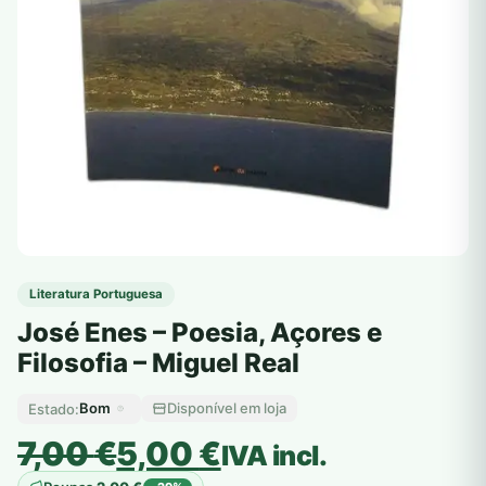
Literatura Portuguesa
José Enes – Poesia, Açores e
Filosofia – Miguel Real
Bom
Disponível em loja
Estado:
O
O
7,00
€
5,00
€
IVA incl.
preço
preço