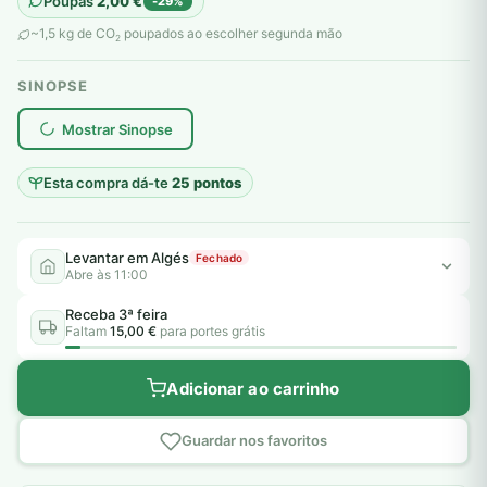
Poupas
2,00
€
-29%
original
atual
~1,5 kg de CO
poupados ao escolher segunda mão
2
era:
é:
SINOPSE
7,00 €.
5,00 €.
plantar árvores reais
Mostrar Sinopse
Esta compra dá-te
25 pontos
Levantar em Algés
Fechado
Abre às 11:00
Receba 3ª feira
Faltam
15,00 €
para portes grátis
Adicionar ao carrinho
Guardar nos favoritos