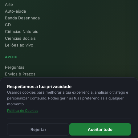
Arte
Auto-ajuda
Banda Desenhada
CD
Ciências Naturais
Ciências Sociais
Leilões ao vivo
APOIO
Perguntas
Envios & Prazos
Pontos
Respeitamos a tua privacidade
Devoluções
Usamos cookies para melhorar a tua experiência, analisar o tráfego e
Minha Conta
personalizar conteúdo. Podes gerir as tuas preferências a qualquer
momento.
Política de Cookies
© 2026 Ecolivros. Todos os direitos reservados.
Privacidade
Termos
Cookies
MB
MB Way
Cartão
Rejeitar
Aceitar tudo