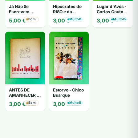
Já Não Se
Hipócrates do
Lugar d'Avós -
Escrevem
RISO e da
Carlos Couto
Cartas de Amor
LOUCURA
Amaral
Bom
Muito Bom
Muito Bom
5,00
€
3,00
€
3,00
€
- Mário
Zambujal
ANTES DE
Estorvo - Chico
AMANHECER -
Buarque
ruy de oliveira
Bom
Muito Bom
3,00
€
3,00
€