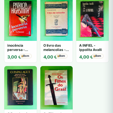
inocência
O livro das
A INFIEL -
perversa -
melancolias -
Ippolita Avalli
PATRICIA
Paulo
Bom
Bom
Bom
3,00
€
4,00
€
4,00
€
HIGHSMITH
Mantegazza