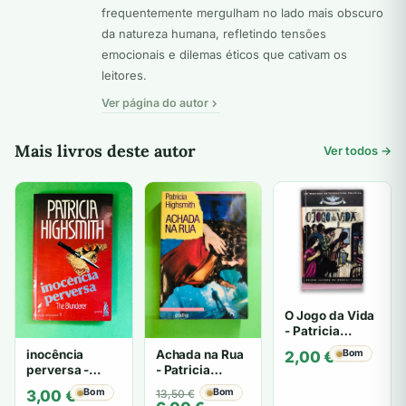
frequentemente mergulham no lado mais obscuro
da natureza humana, refletindo tensões
emocionais e dilemas éticos que cativam os
leitores.
Ver página do autor
Mais livros deste autor
Ver todos →
O Jogo da Vida
- Patricia
Highsmith
inocência
Achada na Rua
Bom
2,00
€
perversa -
- Patricia
PATRICIA
Highsmith
Bom
O
O
Bom
3,00
€
13,50
€
HIGHSMITH