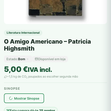
Literatura Internacional
O Amigo Americano – Patricia
Highsmith
Bom
Disponível em loja
Estado:
5,00
€
IVA incl.
~1,5 kg de CO
poupados ao escolher segunda mão
2
SINOPSE
plantar árvores reais
Mostrar Sinopse
Esta compra dá-te
25 pontos