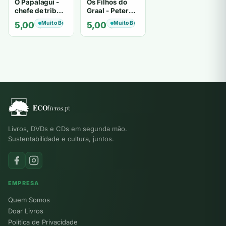
O Papalagui -
Os Filhos do
chefe de tribo
Graal - Peter
de tiavéa
Berling
Muito Bom
Muito Bom
5,00
€
5,00
€
Livros, DVDs e CDs em segunda mão.
Sustentabilidade e cultura, juntos.
EMPRESA
Quem Somos
Doar Livros
Política de Privacidade