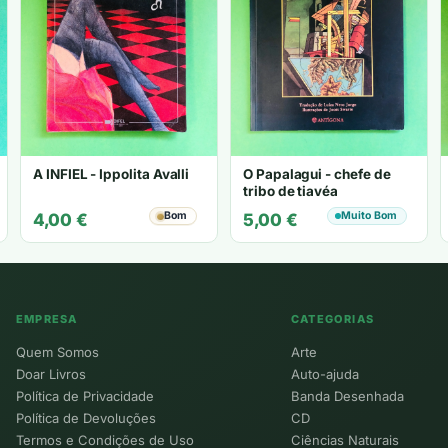
A INFIEL - Ippolita Avalli
O Papalagui - chefe de
tribo de tiavéa
Bom
Muito Bom
4,00
€
5,00
€
EMPRESA
CATEGORIAS
Quem Somos
Arte
Doar Livros
Auto-ajuda
Política de Privacidade
Banda Desenhada
Política de Devoluções
CD
Termos e Condições de Uso
Ciências Naturais