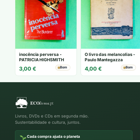
inocência perversa -
O livro das melancolias -
PATRICIA HIGHSMITH
Paulo Mantegazza
Bom
Bom
3,00
€
4,00
€
Livros, DVDs e CDs em segunda mão.
Sustentabilidade e cultura, juntos.
Cada compra ajuda o planeta