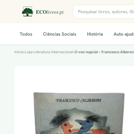
Todos
Ciências Sociais
História
Auto-ajud
Início
›
Loja
›
Literatura Internacional
›
O voo nupcial – Francesco Alberon