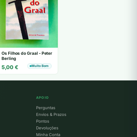
Os Filhos do Graal - Peter
Berling
Muito Bom
5,00
€
APOIO
Perguntas
Envios & Prazos
Pontos
Devoluções
Minha Conta