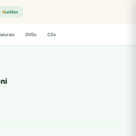
Leilões
aturais
DVDs
CDs
ni