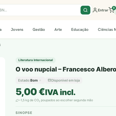
0
Entrar
a
Jovens
Gestão
Arte
Educação
Ciências N
i
Literatura Internacional
O voo nupcial – Francesco Albero
Bom
Disponível em loja
Estado:
5,00
€
IVA incl.
~1,5 kg de CO
poupados ao escolher segunda mão
2
SINOPSE
plantar árvores reais