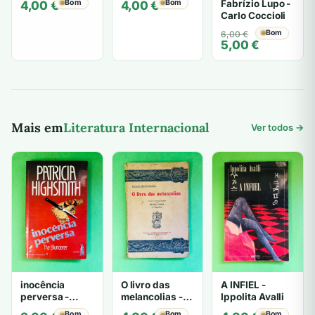
Fabrízio Lupo -
Bom
Bom
4,00
€
4,00
€
Carlo Coccioli
O
O
Bom
6,00
€
5,00
€
preço
preço
original
atual
era:
é:
6,00 €.
5,00 €.
Mais em
Literatura Internacional
Ver todos →
inocência
O livro das
A INFIEL -
perversa -
melancolias -
Ippolita Avalli
PATRICIA
Paulo
Bom
Bom
Bom