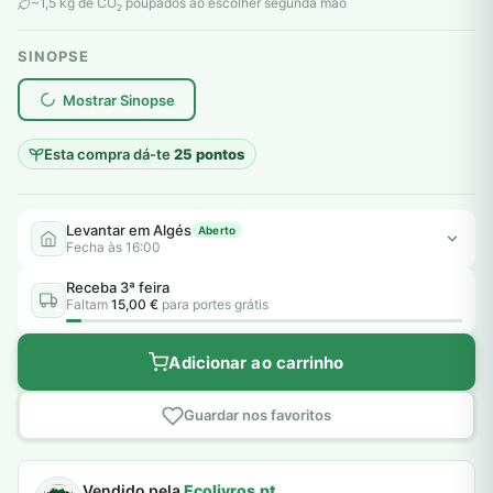
original
atual
~1,5 kg de CO
poupados ao escolher segunda mão
2
era:
é:
SINOPSE
5,50 €.
5,00 €.
plantar árvores reais
Mostrar Sinopse
Esta compra dá-te
25 pontos
Levantar em Algés
Aberto
Fecha às 16:00
Receba 3ª feira
Faltam
15,00 €
para portes grátis
Adicionar ao carrinho
Guardar nos favoritos
Vendido pela
Ecolivros.pt