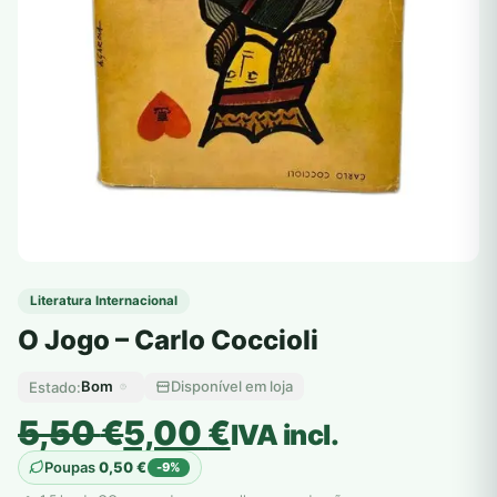
Literatura Internacional
O Jogo – Carlo Coccioli
Bom
Disponível em loja
Estado:
O
O
5,50
€
5,00
€
IVA incl.
preço
preço
Poupas
0,50
€
-9%