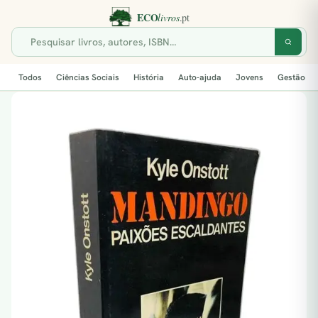
Todos
Ciências Sociais
História
Auto-ajuda
Jovens
Gestão