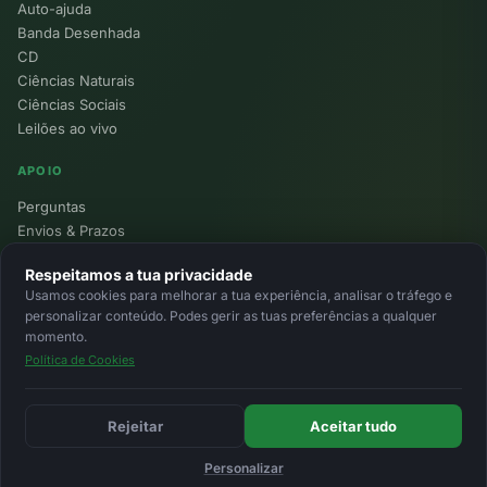
Auto-ajuda
Banda Desenhada
CD
Ciências Naturais
Ciências Sociais
Leilões ao vivo
APOIO
Perguntas
Envios & Prazos
Pontos
Respeitamos a tua privacidade
Devoluções
Usamos cookies para melhorar a tua experiência, analisar o tráfego e
Minha Conta
personalizar conteúdo. Podes gerir as tuas preferências a qualquer
momento.
Política de Cookies
© 2026 Ecolivros. Todos os direitos reservados.
Privacidade
Termos
Cookies
MB
MB Way
Cartão
Rejeitar
Aceitar tudo
Personalizar
Início
Favoritos
Leilões
Carrinho
Entrar