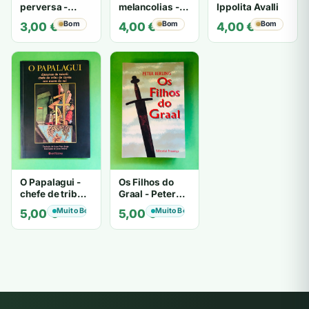
perversa -
melancolias -
Ippolita Avalli
PATRICIA
Paulo
Bom
Bom
Bom
3,00
€
4,00
€
4,00
€
HIGHSMITH
Mantegazza
O Papalagui -
Os Filhos do
chefe de tribo
Graal - Peter
de tiavéa
Berling
Muito Bom
Muito Bom
5,00
€
5,00
€