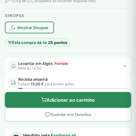
original
atual
~1,5 kg de CO
poupados ao escolher segunda mão
2
era:
é:
SINOPSE
6,00 €.
5,00 €.
plantar árvores reais
Mostrar Sinopse
Esta compra dá-te
25 pontos
Levantar em Algés
Fechado
Abre às 14:00
Receba amanhã
Faltam
15,00 €
para portes grátis
Adicionar ao carrinho
Guardar nos favoritos
Vendido pela
Ecolivros.pt