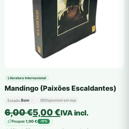
Literatura Internacional
Mandingo (Paixões Escaldantes)
Bom
Disponível em loja
Estado:
O
O
6,00
€
5,00
€
IVA incl.
preço
preço
Poupas
1,00
€
-17%