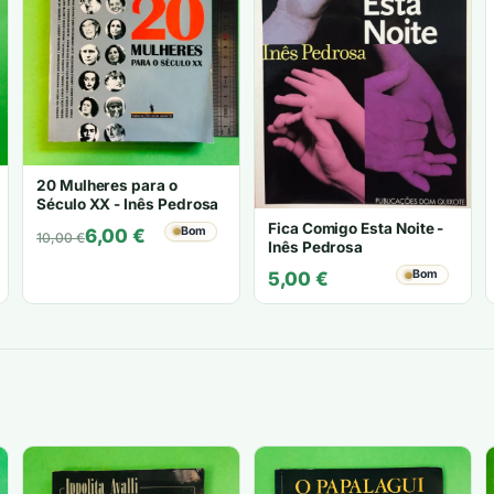
20 Mulheres para o
Século XX - Inês Pedrosa
Fica Comigo Esta Noite -
O
O
Bom
6,00
€
10,00
€
Inês Pedrosa
preço
preço
original
atual
Bom
5,00
€
era:
é:
10,00 €.
6,00 €.