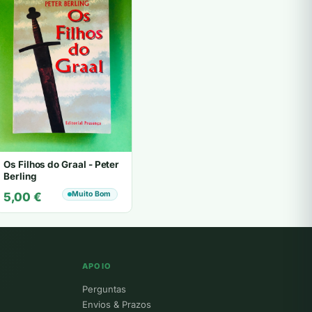
Os Filhos do Graal - Peter
Berling
Muito Bom
5,00
€
APOIO
Perguntas
Envios & Prazos