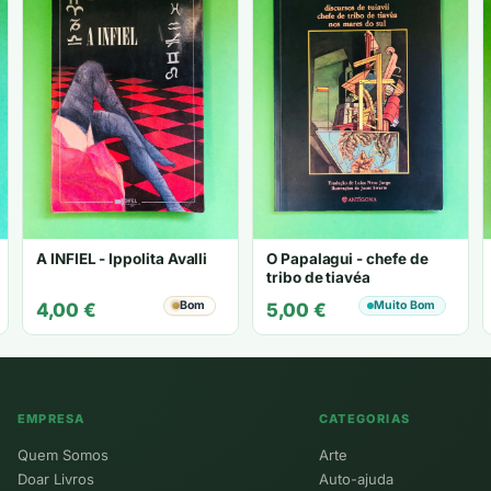
A INFIEL - Ippolita Avalli
O Papalagui - chefe de
tribo de tiavéa
Bom
Muito Bom
4,00
€
5,00
€
EMPRESA
CATEGORIAS
Quem Somos
Arte
Doar Livros
Auto-ajuda