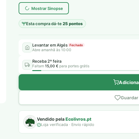
era:
é:
Mostrar Sinopse
6,00 €.
5,00 €.
Esta compra dá-te
25 pontos
Levantar em Algés
Fechado
Abre amanhã às 10:00
Receba 2ª feira
Faltam
15,00 €
para portes grátis
Adiciona
Guardar 
Vendido pela
Ecolivros.pt
Loja verificada · Envio rápido