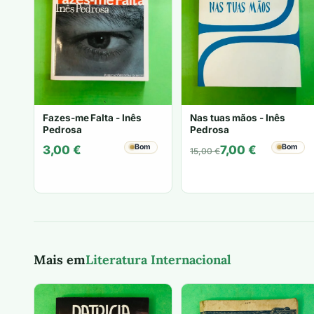
Fazes-me Falta - Inês
Nas tuas mãos - Inês
Pedrosa
Pedrosa
Bom
O
O
Bom
3,00
€
7,00
€
15,00
€
preço
preço
original
atual
era:
é:
15,00 €.
7,00 €.
Mais em
Literatura Internacional