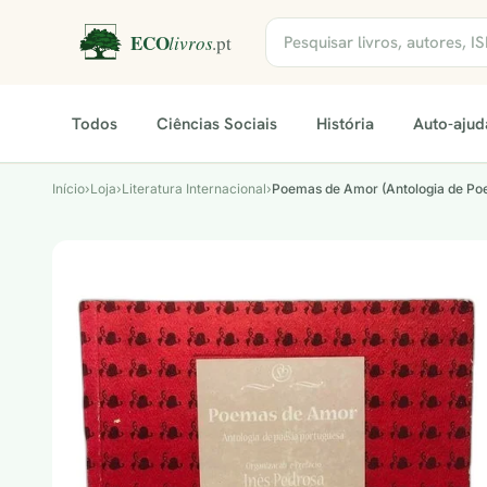
Todos
Ciências Sociais
História
Auto-ajud
Início
›
Loja
›
Literatura Internacional
›
Poemas de Amor (Antologia de Poe