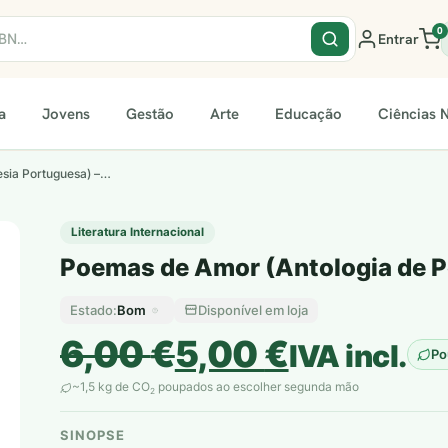
0
Entrar
a
Jovens
Gestão
Arte
Educação
Ciências N
sia Portuguesa) –…
Literatura Internacional
Poemas de Amor (Antologia de P
Bom
Disponível em loja
Estado:
O
O
6,00
€
5,00
€
IVA incl.
Po
preço
preço
~1,5 kg de CO
poupados ao escolher segunda mão
2
original
atual
SINOPSE
plantar árvores reais