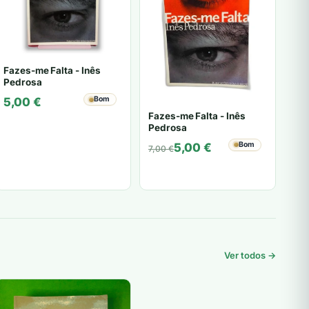
Fazes-me Falta - Inês
Pedrosa
Bom
5,00
€
Fazes-me Falta - Inês
Pedrosa
O
O
Bom
5,00
€
7,00
€
preço
preço
original
atual
era:
é:
7,00 €.
5,00 €.
Ver todos →