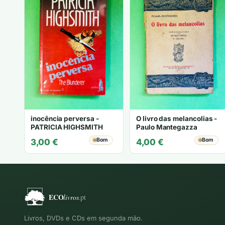
inocência perversa -
O livro das melancolias -
PATRICIA HIGHSMITH
Paulo Mantegazza
Bom
Bom
3,00
€
4,00
€
Livros, DVDs e CDs em segunda mão.