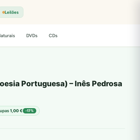
Leilões
aturais
DVDs
CDs
oesia Portuguesa) – Inês Pedrosa
upas
1,00
€
-17%