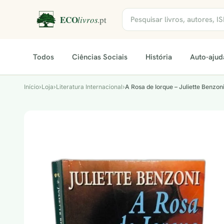
Todos
Ciências Sociais
História
Auto-ajud
Início
›
Loja
›
Literatura Internacional
›
A Rosa de Iorque – Juliette Benzon