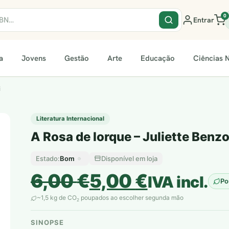
0
Entrar
a
Jovens
Gestão
Arte
Educação
Ciências N
i
Literatura Internacional
A Rosa de Iorque – Juliette Benzo
Bom
Disponível em loja
Estado:
O
O
6,00
€
5,00
€
IVA incl.
Po
preço
preço
~1,5 kg de CO
poupados ao escolher segunda mão
2
original
atual
SINOPSE
plantar árvores reais