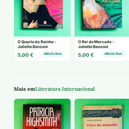
O Quarto da Rainha -
O Rei do Mercado -
Juliette Benzoni
Juliette Benzoni
Muito Bom
Muito Bom
5,00
€
5,00
€
Mais em
Literatura Internacional