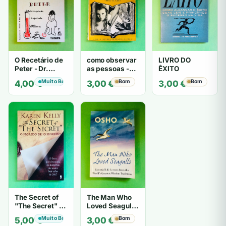
O Recetário de
como observar
LIVRO DO
Peter - Dr.
as pessoas -
ÊXITO
Laurence J.
Gerard I.
Muito Bom
Bom
Bom
4,00
€
3,00
€
3,00
€
Peter
Nierenberg e
Henry H. Calero
The Secret of
The Man Who
"The Secret" O
Loved Seagulls
Segredo de "O
- OSHO
Muito Bom
Bom
5,00
€
3,00
€
Segredo" -