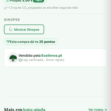
Poupas
3,00
€
-38%
original
atual
~1,5 kg de CO
poupados ao escolher segunda mão
2
era:
é:
SINOPSE
8,00 €.
5,00 €.
plantar árvores reais
Mostrar Sinopse
Esta compra dá-te
25 pontos
Vendido pela
Ecolivros.pt
Loja verificada · Envio rápido
Mais em
Auto-ajuda
Ver todos →