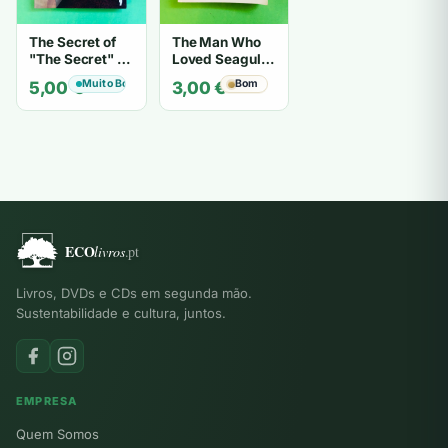
The Secret of
The Man Who
"The Secret" O
Loved Seagulls
Segredo de "O
- OSHO
Muito Bom
Bom
5,00
€
3,00
€
Segredo" -
Karen Kelly
Livros, DVDs e CDs em segunda mão.
Sustentabilidade e cultura, juntos.
EMPRESA
Quem Somos