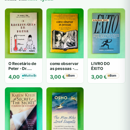
O Recetário de
como observar
LIVRO DO
Peter - Dr.
as pessoas -
ÊXITO
Laurence J.
Gerard I.
Muito Bom
Bom
Bom
4,00
€
3,00
€
3,00
€
Peter
Nierenberg e
Henry H. Calero