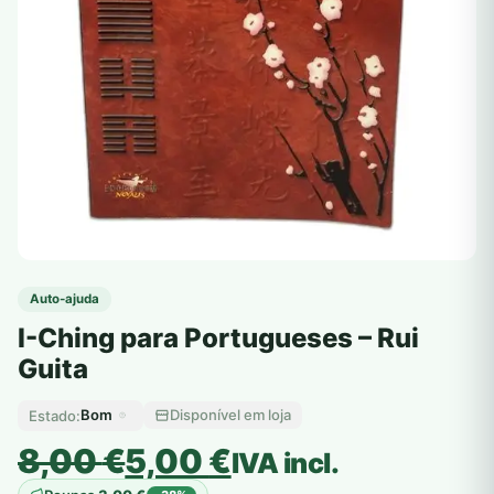
Auto-ajuda
I-Ching para Portugueses – Rui
Guita
Bom
Disponível em loja
Estado:
O
O
8,00
€
5,00
€
IVA incl.
preço
preço