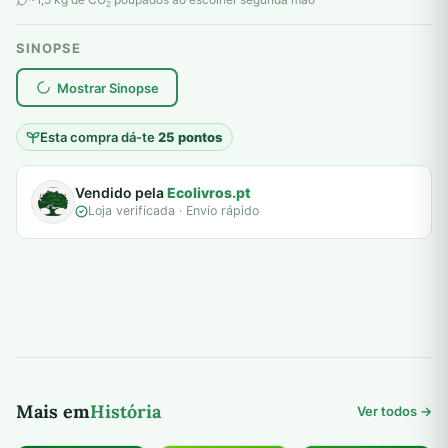
2
SINOPSE
plantar árvores reais
Mostrar Sinopse
Esta compra dá-te
25 pontos
Vendido pela
Ecolivros.pt
Loja verificada · Envio rápido
Mais em
História
Ver todos →