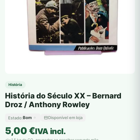
História
História do Século XX – Bernard
Droz / Anthony Rowley
Bom
Disponível em loja
Estado:
5,00
€
IVA incl.
~1,5 kg de CO
poupados ao escolher segunda mão