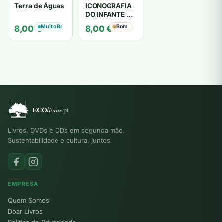
Terra de Águas
ICONOGRAFIA
DO INFANTE D.
HENRIQUE
Muito Bom
Bom
8,00
€
8,00
€
Livros, DVDs e CDs em segunda mão.
Sustentabilidade e cultura, juntos.
EMPRESA
Quem Somos
Doar Livros
Política de Privacidade