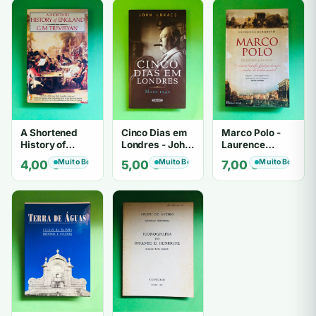
A Shortened
Cinco Dias em
Marco Polo -
History of
Londres - John
Laurence
England - G. M.
Lukacs
Bergreen
Muito Bom
Muito Bom
Muito Bom
4,00
€
5,00
€
7,00
€
Trevelyan