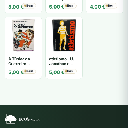
James Brown
- Leandro
especificado
Bom
Bom
Bom
5,00
€
5,00
€
4,00
€
Massada
A Túnica do
atletismo - U.
Guerreiro -
Jonathan e
Roland
Masaru
Bom
Bom
5,00
€
5,00
€
Habersetzer
Krempel