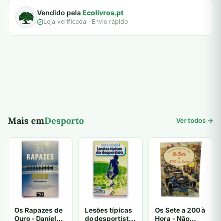
Vendido pela
Ecolivros.pt
Loja verificada · Envio rápido
Mais em
Desporto
Ver todos →
Os Rapazes de
Lesões típicas
Os Sete a 200 à
Ouro - Daniel
do desportista
Hora - Não