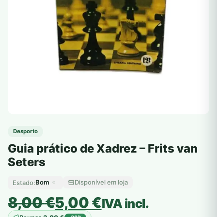
Desporto
Guia prático de Xadrez – Frits van
Seters
Bom
Disponível em loja
Estado:
O
O
8,00
€
5,00
€
IVA incl.
preço
preço