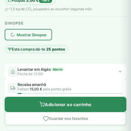
Poupas
3,00
€
-38%
original
atual
~1,5 kg de CO
poupados ao escolher segunda mão
2
era:
é:
SINOPSE
8,00 €.
5,00 €.
plantar árvores reais
Mostrar Sinopse
Esta compra dá-te
25 pontos
Levantar em Algés
Aberto
Fecha às 13:00
Receba amanhã
Faltam
15,00 €
para portes grátis
Adicionar ao carrinho
Guardar nos favoritos