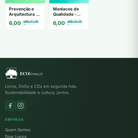
Prevenção e
Maníacos de
Arquitectura -
Qualidade -
CARLOS
Joana Amaral
Muito Bom
Muito Bom
6,00
€
6,00
€
ANTERO
Dias
FERREIRA
Livros, DVDs e CDs em segunda mão.
Sustentabilidade e cultura, juntos.
EMPRESA
Quem Somos
Doar Livros