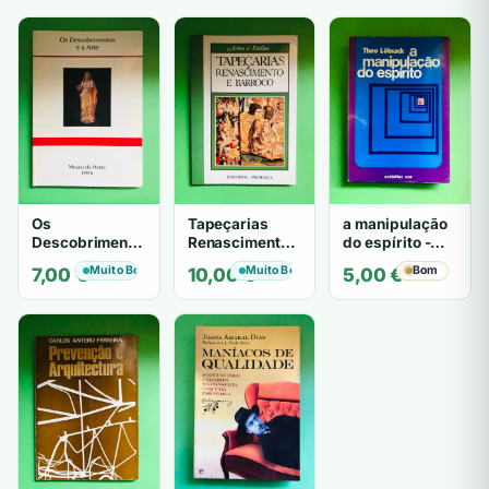
Os
Tapeçarias
a manipulação
Descobrimentos
Renascimento e
do espírito -
e a Arte
Barroco
Theo Löbsack
Muito Bom
Muito Bom
Bom
7,00
€
10,00
€
5,00
€