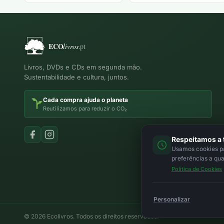
Livros, DVDs e CDs em segunda mão.
Sustentabilidade e cultura, juntos.
Cada compra ajuda o planeta
Reutilizamos para reduzir o CO₂
Respeitamos a 
Usamos cookies par
preferências a qu
Política de Cookies
Personalizar
© 2026 Ecolivros. Todos os direitos reservados.