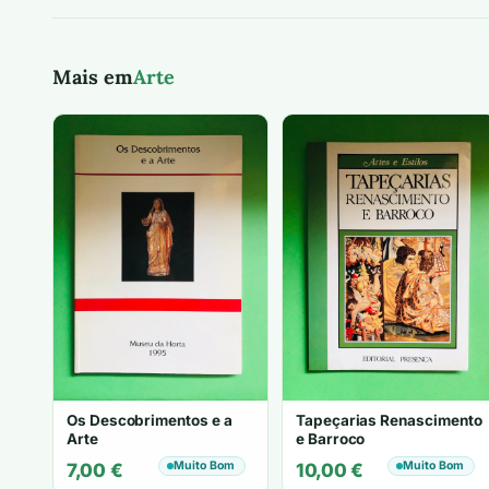
Mais em
Arte
Os Descobrimentos e a
Tapeçarias Renascimento
Arte
e Barroco
Muito Bom
Muito Bom
7,00
€
10,00
€