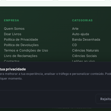
EMPRESA
CATEGORIAS
Quem Somos
Arte
Doar Livros
Auto-ajuda
Política de Privacidade
Banda Desenhada
Política de Devoluções
CD
Termos e Condições de Uso
Ciências Naturais
Livro de Reclamações
Ciências Sociais
Contactos
Leilões ao vivo
Política de Cookies
tua privacidade
a melhorar a tua experiência, analisar o tráfego e personalizar conteúdo. Pode
alquer momento.
Rejeit
Privacidade
Termos
Cookies