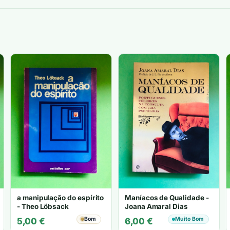
a manipulação do espírito
Maníacos de Qualidade -
- Theo Löbsack
Joana Amaral Dias
Bom
Muito Bom
5,00
€
6,00
€