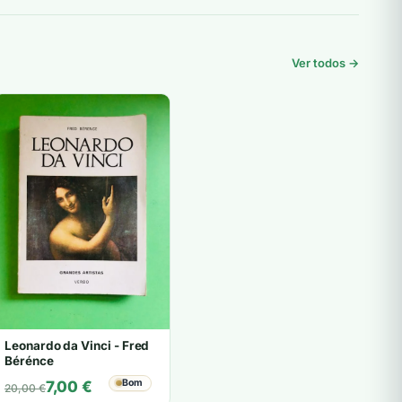
Ver todos →
Leonardo da Vinci - Fred
Bérénce
O
O
Bom
7,00
€
20,00
€