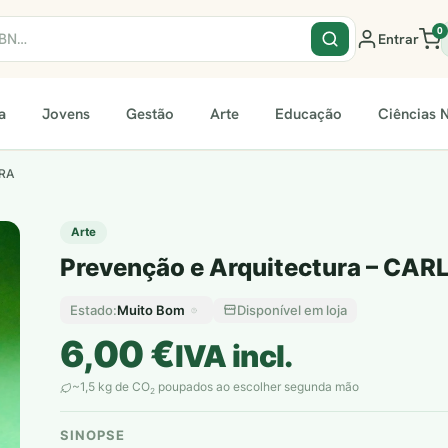
0
Entrar
a
Jovens
Gestão
Arte
Educação
Ciências N
IRA
Arte
Prevenção e Arquitectura – CA
Muito Bom
Disponível em loja
Estado:
6,00
€
IVA incl.
~1,5 kg de CO
poupados ao escolher segunda mão
2
SINOPSE
plantar árvores reais