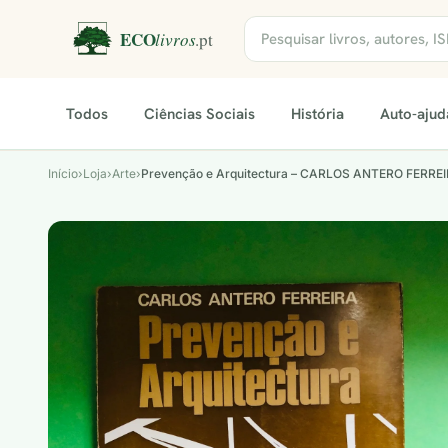
Todos
Ciências Sociais
História
Auto-ajud
Início
›
Loja
›
Arte
›
Prevenção e Arquitectura – CARLOS ANTERO FERRE