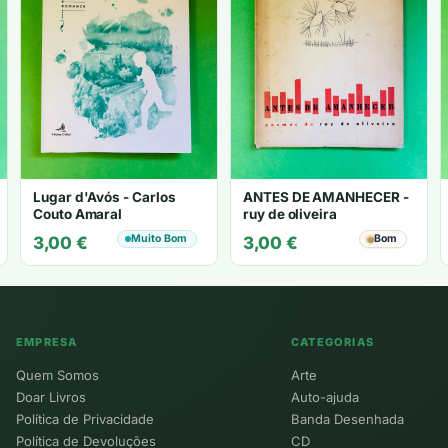
Lugar d'Avós - Carlos
ANTES DE AMANHECER -
Couto Amaral
ruy de oliveira
Muito Bom
Bom
3,00
€
3,00
€
EMPRESA
CATEGORIAS
Quem Somos
Arte
Doar Livros
Auto-ajuda
Política de Privacidade
Banda Desenhada
Política de Devoluções
CD