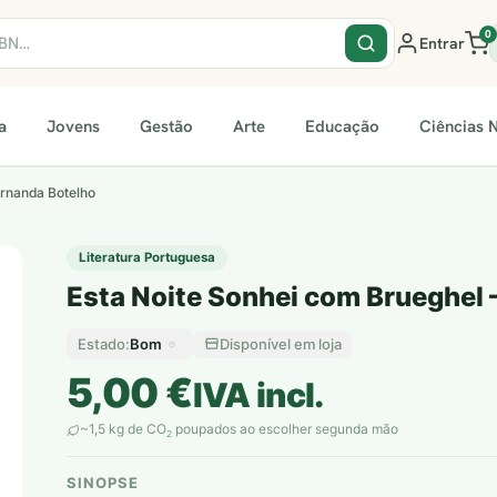
0
Entrar
a
Jovens
Gestão
Arte
Educação
Ciências N
ernanda Botelho
Literatura Portuguesa
Esta Noite Sonhei com Brueghel 
Bom
Disponível em loja
Estado:
5,00
€
IVA incl.
~1,5 kg de CO
poupados ao escolher segunda mão
2
SINOPSE
plantar árvores reais