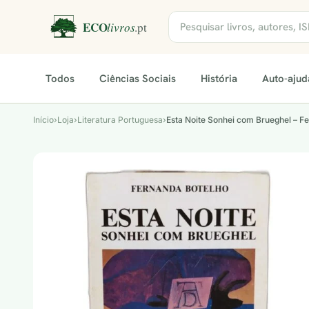
Todos
Ciências Sociais
História
Auto-ajud
Início
›
Loja
›
Literatura Portuguesa
›
Esta Noite Sonhei com Brueghel – F