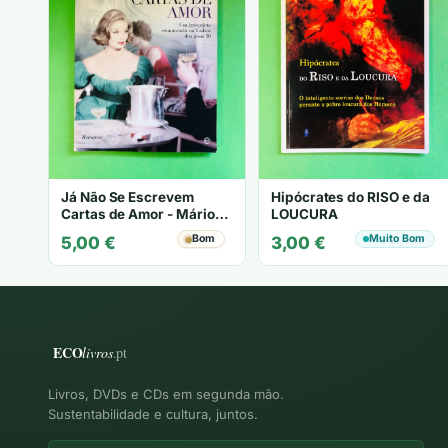
Já Não Se Escrevem
Hipócrates do RISO e da
Cartas de Amor - Mário
LOUCURA
Zambujal
Bom
Muito Bom
5,00
€
3,00
€
Livros, DVDs e CDs em segunda mão.
Sustentabilidade e cultura, juntos.