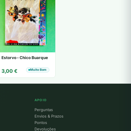
Estorvo - Chico Buarque
Muito Bom
3,00
€
APOIO
Perguntas
Envios & Prazos
Pontos
Devoluções