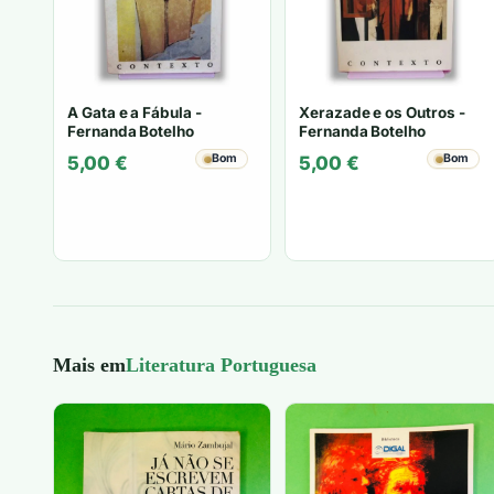
A Gata e a Fábula -
Xerazade e os Outros -
Fernanda Botelho
Fernanda Botelho
Bom
Bom
5,00
€
5,00
€
Mais em
Literatura Portuguesa