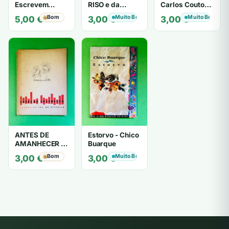
Escrevem
RISO e da
Carlos Couto
Cartas de Amor
LOUCURA
Amaral
Bom
Muito Bom
Muito Bom
5,00
€
3,00
€
3,00
€
- Mário
Zambujal
ANTES DE
Estorvo - Chico
AMANHECER -
Buarque
ruy de oliveira
Bom
Muito Bom
3,00
€
3,00
€