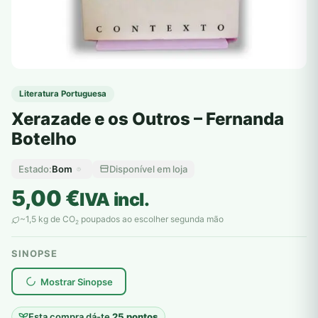
Literatura Portuguesa
Xerazade e os Outros – Fernanda
Botelho
Bom
Disponível em loja
Estado:
5,00
€
IVA incl.
~1,5 kg de CO
poupados ao escolher segunda mão
2
SINOPSE
plantar árvores reais
Mostrar Sinopse
Esta compra dá-te
25 pontos