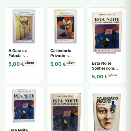
A Gata e a
Calendário
Fábula -
Privado -
Fernanda
Fernanda
Esta Noite
Bom
Bom
5,00
€
5,00
€
Botelho
Botelho
Sonhei com
Brueghel -
Bom
5,00
€
Fernanda
Botelho
Esta Noite