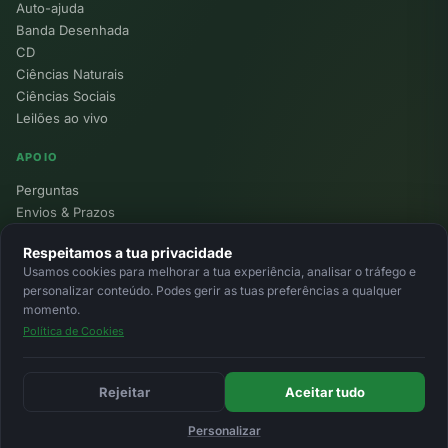
Auto-ajuda
Banda Desenhada
CD
Ciências Naturais
Ciências Sociais
Leilões ao vivo
APOIO
Perguntas
Envios & Prazos
Pontos
Respeitamos a tua privacidade
Devoluções
Usamos cookies para melhorar a tua experiência, analisar o tráfego e
Minha Conta
personalizar conteúdo. Podes gerir as tuas preferências a qualquer
momento.
Política de Cookies
© 2026 Ecolivros. Todos os direitos reservados.
Privacidade
Termos
Cookies
MB
MB Way
Cartão
Rejeitar
Aceitar tudo
Personalizar
Início
Favoritos
Leilões
Carrinho
Entrar