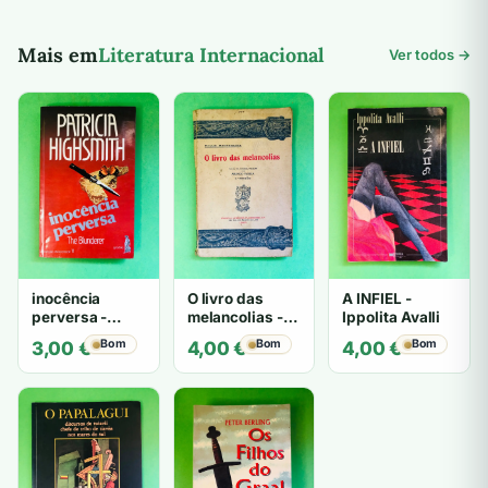
Mais em
Literatura Internacional
Ver todos →
inocência
O livro das
A INFIEL -
perversa -
melancolias -
Ippolita Avalli
PATRICIA
Paulo
Bom
Bom
Bom
3,00
€
4,00
€
4,00
€
HIGHSMITH
Mantegazza