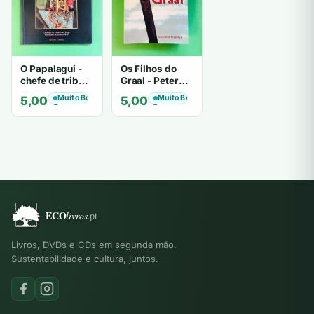
O Papalagui -
Os Filhos do
chefe de tribo
Graal - Peter
de tiavéa
Berling
Muito Bom
Muito Bom
5,00
€
5,00
€
Livros, DVDs e CDs em segunda mão.
Sustentabilidade e cultura, juntos.