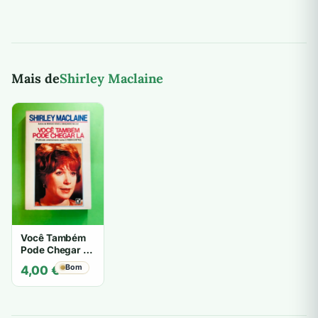
Mais de
Shirley Maclaine
Você Também
Pode Chegar Lá
- Shirley
Bom
4,00
€
Maclaine