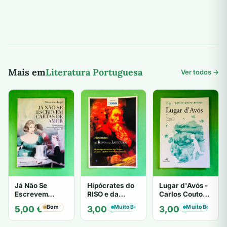
Mais em
Literatura Portuguesa
Ver todos →
Já Não Se
Hipócrates do
Lugar d'Avós -
Escrevem
RISO e da
Carlos Couto
Cartas de Amor
LOUCURA
Amaral
Bom
Muito Bom
Muito Bom
5,00
€
3,00
€
3,00
€
- Mário
Zambujal