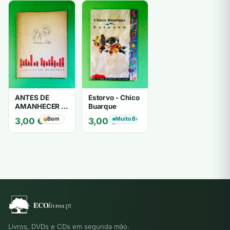
ANTES DE
Estorvo - Chico
AMANHECER -
Buarque
ruy de oliveira
Bom
Muito Bom
3,00
€
3,00
€
Livros, DVDs e CDs em segunda mão.